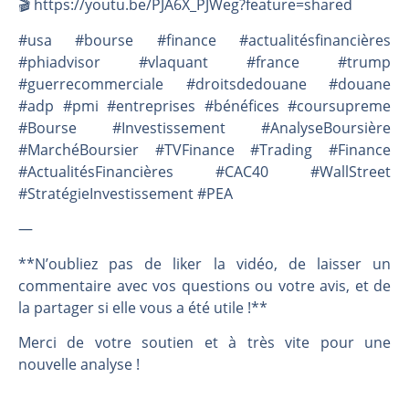
🎬️ https://youtu.be/PJA6X_PJWeg?feature=shared
#usa #bourse #finance #actualitésfinancières
#phiadvisor #vlaquant #france #trump
#guerrecommerciale #droitsdedouane #douane
#adp #pmi #entreprises #bénéfices #coursupreme
#Bourse #Investissement #AnalyseBoursière
#MarchéBoursier #TVFinance #Trading #Finance
#ActualitésFinancières #CAC40 #WallStreet
#StratégieInvestissement #PEA
—
**N’oubliez pas de liker la vidéo, de laisser un
commentaire avec vos questions ou votre avis, et de
la partager si elle vous a été utile !**
Merci de votre soutien et à très vite pour une
nouvelle analyse !