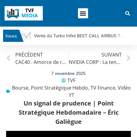
Vente du Turbo Infini BEST CALL AIRBUS TY80V à 3,45 € (+118 %)
News
Ce que Trump, Téhéran et Pékin ne veulent pas que vous voyiez ensemble | par Louis-Antoine Michelet
PRÉCÉDENT
SUIVANT
Vente du Turbo infini BEST PUT COINBASE WO83V à 0,51 € (+46 %)
CAC40 : Amorce de retournement ? | Antoine Quesada – Chrono CAC
NVIDIA CORP : La tendance de fond est clairement orientée à la hausse.
Dichotomie profonde. Des marchés en hausse | Point Stratégique Hebdomadaire – Éric Galiègue
Tout peut exploser ! | Antoine Quesada – Chrono CAC
7 novembre 2025
TVF
Gaza, Iran, Chine : la guerre mondiale vient de commencer | par Louis-Antoine Michelet
Bourse
,
Point Stratégique Hebdo
,
TV Finance
,
Vidéo
Jean Marie Seronie :Loi agricole : vraie réforme ou simple réponse à la colère ?| Interview Éco
YT
DAX40 : Poursuite de la croissance ? | Erick Sebban – Chrono DAX
Un signal de prudence | Point
CAPGEMINI : Un signal haussier avant les résultats ? | Daniel Cohen de Lara – Market Movers
Stratégique Hebdomadaire – Éric
REMY COINTREAU : Le rebond est-il enfin confirmé ? | Daniel Cohen de Lara – Market Movers
Galiègue
TELEPERFORMANCE : Faut-il acheter avant les résultats ? | Daniel Cohen de Lara – Market Movers
CAC 40 : Vers un nouveau record ? Analyse avant la décision de la Fed | Denis Desclos – Chrono CAC