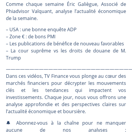
Une inertie haussière qui ralentit | Antoine Quesada – Chrono CAC
Comme chaque semaine Éric Galiègue, Associé de
Pourquoi le monde entier vacille en même temps cette semaine ? | par Louis-Antoine Michelet
Phiadvisor Valquant, analyse l’actualité économique
de la semaine.
WTI : Explosion mais réserves au plus bas | Denis Desclos – Market Movers
STMICROELECTRONICS : Correction probable | Denis Desclos – Market Movers
– USA : une bonne enquête ADP
– Zone € : de bons PMI
– Les publications de bénéfice de nouveau favorables
– La cour suprême vs les droits de douane de M.
Trump
———————————————————————————
Dans ces vidéos, TV Finance vous plonge au cœur des
marchés financiers pour décrypter les mouvements
clés et les tendances qui impactent vos
investissements. Chaque jour, nous vous offrons une
analyse approfondie et des perspectives claires sur
l’actualité économique et boursière.
🔔 Abonnez-vous à la chaîne pour ne manquer
aucune de nos analyses :