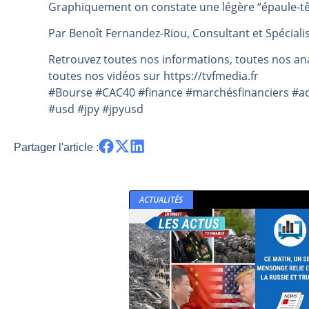
Graphiquement on constate une légère “épaule-tête
Pourquoi 6 guerres explosent en 
Par Benoît Fernandez-Riou, Consultant et Spécialis
Les investisseurs y croient toujou
Une inertie haussière qui ralentit
Retrouvez toutes nos informations, toutes nos ana
toutes nos vidéos sur https://tvfmedia.fr
Pourquoi le monde entier vacille 
#Bourse #CAC40 #finance #marchésfinanciers #act
WTI : Explosion mais réserves au 
#usd #jpy #jpyusd
Partager l'article :
ACTUALITÉS