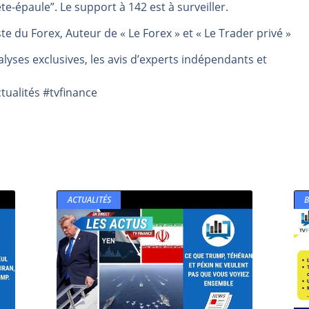
-épaule”. Le support à 142 est à surveiller.
même temps cette semaine | par Louis-Antoine Michelet
te du Forex, Auteur de « Le Forex » et « Le Trader privé »
rs | Point Stratégique Hebdomadaire – Éric Galiègue
 | Antoine Quesada – Chrono CAC
lyses exclusives, les avis d’experts indépendants et
en même temps cette semaine ? | par Louis-Antoine Michelet
ualités #tvfinance
plus bas | Denis Desclos – Market Movers
ACTUALITÉS