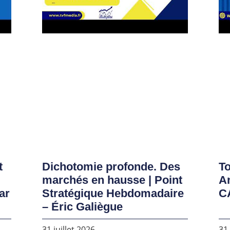
t
Dichotomie profonde. Des
To
marchés en hausse | Point
A
ar
Stratégique Hebdomadaire
C
– Éric Galiègue
31 juillet 2026
31 