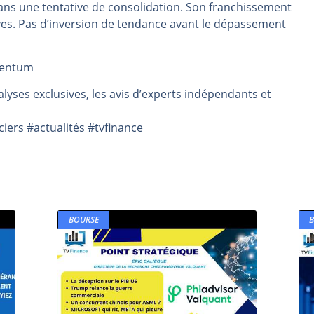
dans une tentative de consolidation. Son franchissement
rs | Point Stratégique Hebdomadaire – Éric Galiègue
ives. Pas d’inversion de tendance avant le dépassement
 | Antoine Quesada – Chrono CAC
en même temps cette semaine ? | par Louis-Antoine Michelet
mentum
plus bas | Denis Desclos – Market Movers
lyses exclusives, les avis d’experts indépendants et
 probable | Denis Desclos – Market Movers
ers #actualités #tvfinance
BOURSE