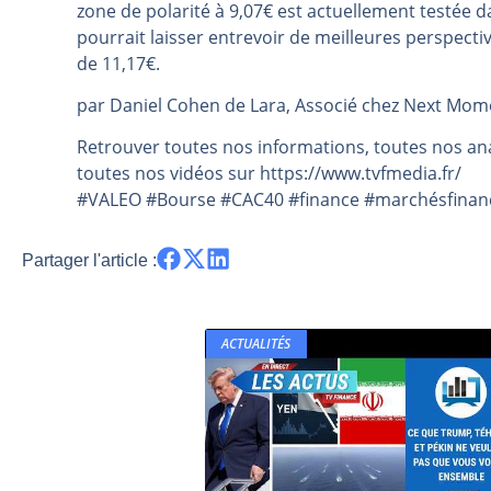
zone de polarité à 9,07€ est actuellement testée 
Les investisseurs y croient toujou
pourrait laisser entrevoir de meilleures perspect
Une inertie haussière qui ralentit
de 11,17€.
Pourquoi le monde entier vacille 
par Daniel Cohen de Lara, Associé chez Next Mo
WTI : Explosion mais réserves au 
Retrouver toutes nos informations, toutes nos ana
STMICROELECTRONICS : Correction
toutes nos vidéos sur https://www.tvfmedia.fr/​​​​​​​​​​​
#VALEO #Bourse #CAC40 #finance #marchésfinanci
Partager l'article :
ACTUALITÉS