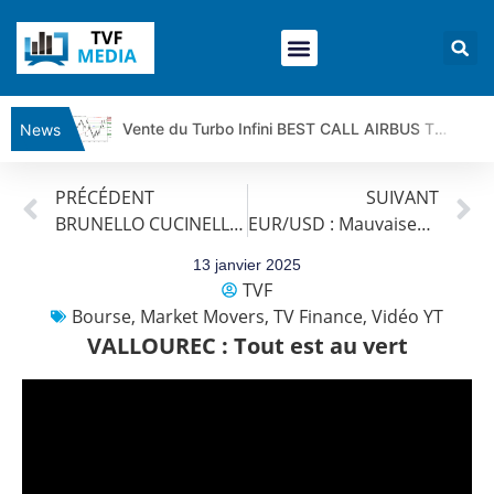
Vente du Turbo Infini BEST CALL AIRBUS TY80V à 3,45 € (+118 %)
News
Ce que Trump, Téhéran et Pékin ne veulent pas que vous voyiez ensemble | par Louis-Antoine Michelet
PRÉCÉDENT
SUIVANT
Vente du Turbo infini BEST PUT COINBASE WO83V à 0,51 € (+46 %)
BRUNELLO CUCINELLI : Surperformance dans son secteur
EUR/USD : Mauvaises nouvelles
Dichotomie profonde. Des marchés en hausse | Point Stratégique Hebdomadaire – Éric Galiègue
Tout peut exploser ! | Antoine Quesada – Chrono CAC
13 janvier 2025
TVF
Gaza, Iran, Chine : la guerre mondiale vient de commencer | par Louis-Antoine Michelet
Bourse
,
Market Movers
,
TV Finance
,
Vidéo YT
Jean Marie Seronie :Loi agricole : vraie réforme ou simple réponse à la colère ?| Interview Éco
VALLOUREC : Tout est au vert
DAX40 : Poursuite de la croissance ? | Erick Sebban – Chrono DAX
CAPGEMINI : Un signal haussier avant les résultats ? | Daniel Cohen de Lara – Market Movers
REMY COINTREAU : Le rebond est-il enfin confirmé ? | Daniel Cohen de Lara – Market Movers
TELEPERFORMANCE : Faut-il acheter avant les résultats ? | Daniel Cohen de Lara – Market Movers
CAC 40 : Vers un nouveau record ? Analyse avant la décision de la Fed | Denis Desclos – Chrono CAC