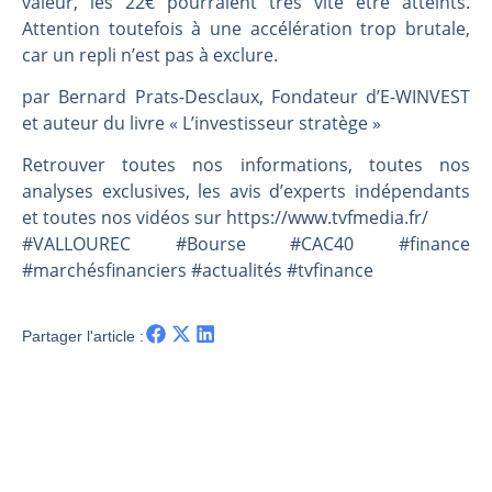
valeur, les 22€ pourraient très vite être atteints.
Une inertie haussière qui ralentit | Antoine Quesada – Chrono CAC
Attention toutefois à une accélération trop brutale,
Pourquoi le monde entier vacille en même temps cette semaine ? | par Louis-Antoine Michelet
car un repli n’est pas à exclure.
WTI : Explosion mais réserves au plus bas | Denis Desclos – Market Movers
par Bernard Prats-Desclaux, Fondateur d’E-WINVEST
STMICROELECTRONICS : Correction probable | Denis Desclos – Market Movers
et auteur du livre « L’investisseur stratège »
Retrouver toutes nos informations, toutes nos
analyses exclusives, les avis d’experts indépendants
et toutes nos vidéos sur https://www.tvfmedia.fr/​​​​​​​​​​​
#VALLOUREC #Bourse #CAC40 #finance
#marchésfinanciers #actualités #tvfinance
Partager l'article :