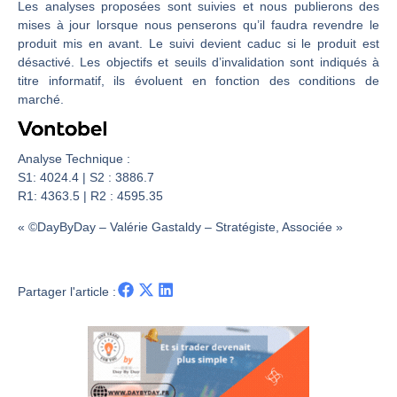
Les investisseurs y croient toujours | Point Stratégique Hebdomadaire – Éric Galiègue
Les analyses proposées sont suivies et nous publierons des
mises à jour lorsque nous penserons qu’il faudra revendre le
Une inertie haussière qui ralentit | Antoine Quesada – Chrono CAC
produit mis en avant. Le suivi devient caduc si le produit est
Pourquoi le monde entier vacille en même temps cette semaine ? | par Louis-Antoine Michelet
désactivé. Les objectifs et seuils d’invalidation sont indiqués à
WTI : Explosion mais réserves au plus bas | Denis Desclos – Market Movers
titre informatif, ils évoluent en fonction des conditions de
marché.
Analyse Technique :
S1: 4024.4 | S2 : 3886.7
R1: 4363.5 | R2 : 4595.35
« ©DayByDay – Valérie Gastaldy – Stratégiste, Associée »
Partager l'article :