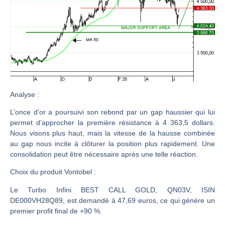
CAC 40 : Vers un nouveau record ? Analyse avant la décision de la Fed | Denis Desclos – Chrono CAC
Christian Parisot : Les marchés à l’épreuve des signaux | Interview Économique
Bernard Prats-Desclaux : Penser les marchés à l’ère des ruptures | Interview Littéraire
S&P500 : Des records, mais toujours de la vigueur | Ludovick Bertola – Les Echos de Wall Street
NASDAQ : La tendance haussière reste intacte | Ludovick Bertola – Les Echos de Wall Street
FERRARI : Un parcours toujours sans faute | Bernard Prats-Desclaux – Market Movers
Analyse
:
SAP : Les acheteurs gardent la main | Bernard Prats-Desclaux – Market Movers
L’once d’or a poursuivi son rebond par un gap haussier qui lui
LVMH : Un rebond à confirmer | Bernard Prats-Desclaux – Market Movers
permet d’approcher la première résistance à 4 363,5 dollars.
Nous visons plus haut, mais la vitesse de la hausse combinée
Le monde a changé de règles cette nuit. Personne ne vous l’a encore dit | Louis-Antoine Michelet
au gap nous incite à clôturer la position plus rapidement. Une
GBP/USD : Un premier ministre déjà sur le scelette | Philippe Lhermie – Flash Forex
consolidation peut être nécessaire après une telle réaction.
EUR/USD : Une réunion à priori sans saveur | Philippe Lhermie – Flash Forex
Choix du produit Vontobel :
Les événements de cette semaine à venir | Philippe Lhermie – Flash Forex
Le Turbo Infini BEST CALL GOLD, QN03V, ISIN
La France, maillon faible de l’Europe ! | Jean-Louis Cussac – Chrono CAC
DE000VH28Q89, est demandé à 47,69 euros, ce qui génère un
Pourquoi 6 guerres explosent en même temps cette semaine | par Louis-Antoine Michelet
premier profit final de +90 %.