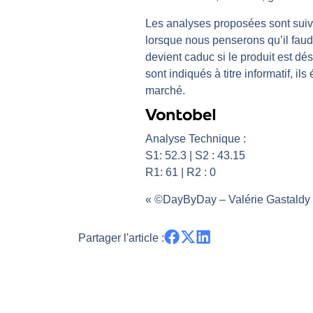
Pourquoi 6 guerres explosent en 
Les analyses proposées sont suivi
Les investisseurs y croient toujou
lorsque nous penserons qu’il faudr
devient caduc si le produit est dés
Une inertie haussière qui ralentit
sont indiqués à titre informatif, i
Pourquoi le monde entier vacille 
marché.
WTI : Explosion mais réserves au 
Analyse Technique :
S1: 52.3 | S2 : 43.15
R1: 61 | R2 : 0
« ©DayByDay – Valérie Gastaldy –
Partager l'article :