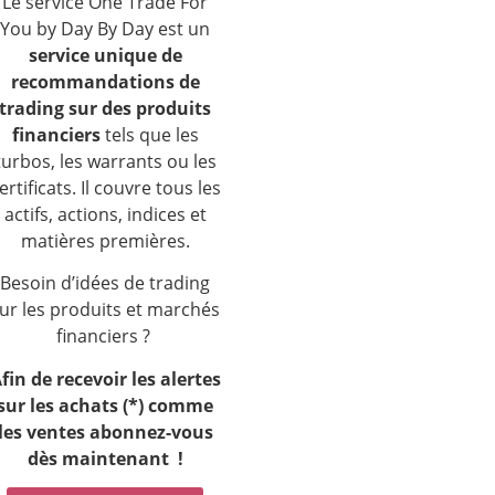
Le service One Trade For
You by Day By Day est un
service unique de
recommandations de
trading sur des produits
financiers
tels que les
turbos, les warrants ou les
ertificats. Il couvre tous les
actifs, actions, indices et
matières premières.
Besoin d’idées de trading
ur les produits et marchés
financiers ?
fin de recevoir les alertes
sur les achats (*) comme
les ventes a
bonnez-vous
dès maintenant !