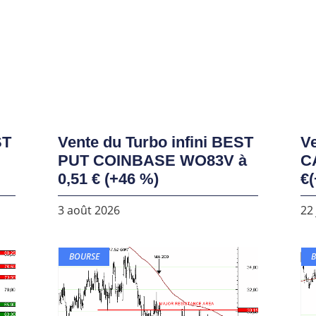
ST
Vente du Turbo infini BEST
Ve
PUT COINBASE WO83V à
C
0,51 € (+46 %)
€(
3 août 2026
22 
BOURSE