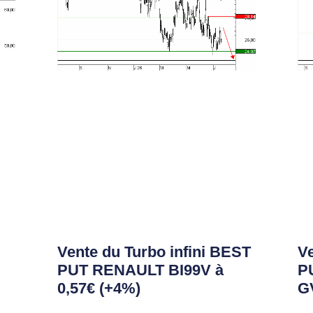
Vente du Turbo infini BEST
Ve
PUT RENAULT BI99V à
P
0,57€ (+4%)
GV