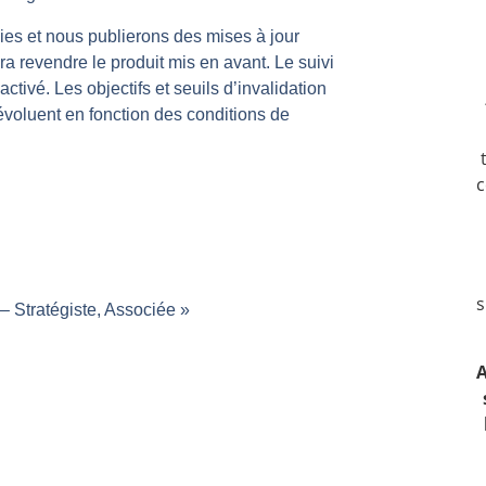
même temps cette semaine | par Louis-Antoine Michelet
es et nous publierons des mises à jour
rs | Point Stratégique Hebdomadaire – Éric Galiègue
a revendre le produit mis en avant. Le suivi
activé. Les objectifs et seuils d’invalidation
 | Antoine Quesada – Chrono CAC
ls évoluent en fonction des conditions de
en même temps cette semaine ? | par Louis-Antoine Michelet
plus bas | Denis Desclos – Market Movers
c
s
 Stratégiste, Associée »
A