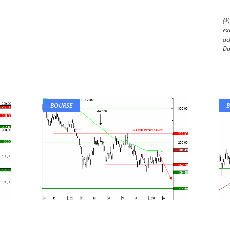
(*
ex
ac
Da
BOURSE