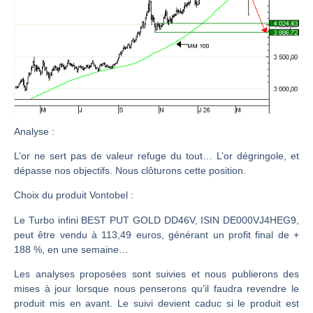
CAC 40 : Vers un nouveau record ? Analyse avant la décision de la Fed | Denis Desclos – Chrono CAC
Christian Parisot : Les marchés à l’épreuve des signaux | Interview Économique
Bernard Prats-Desclaux : Penser les marchés à l’ère des ruptures | Interview Littéraire
S&P500 : Des records, mais toujours de la vigueur | Ludovick Bertola – Les Echos de Wall Street
NASDAQ : La tendance haussière reste intacte | Ludovick Bertola – Les Echos de Wall Street
FERRARI : Un parcours toujours sans faute | Bernard Prats-Desclaux – Market Movers
Analyse
:
SAP : Les acheteurs gardent la main | Bernard Prats-Desclaux – Market Movers
L’or ne sert pas de valeur refuge du tout… L’or dégringole, et
LVMH : Un rebond à confirmer | Bernard Prats-Desclaux – Market Movers
dépasse nos objectifs. Nous clôturons cette position.
Le monde a changé de règles cette nuit. Personne ne vous l’a encore dit | Louis-Antoine Michelet
Choix du produit Vontobel :
GBP/USD : Un premier ministre déjà sur le scelette | Philippe Lhermie – Flash Forex
Le Turbo infini BEST PUT GOLD DD46V, ISIN DE000VJ4HEG9,
EUR/USD : Une réunion à priori sans saveur | Philippe Lhermie – Flash Forex
peut être vendu à 113,49 euros, générant un profit final de +
188 %, en une semaine…
Les événements de cette semaine à venir | Philippe Lhermie – Flash Forex
La France, maillon faible de l’Europe ! | Jean-Louis Cussac – Chrono CAC
Les analyses proposées sont suivies et nous publierons des
mises à jour lorsque nous penserons qu’il faudra revendre le
Pourquoi 6 guerres explosent en même temps cette semaine | par Louis-Antoine Michelet
produit mis en avant. Le suivi devient caduc si le produit est