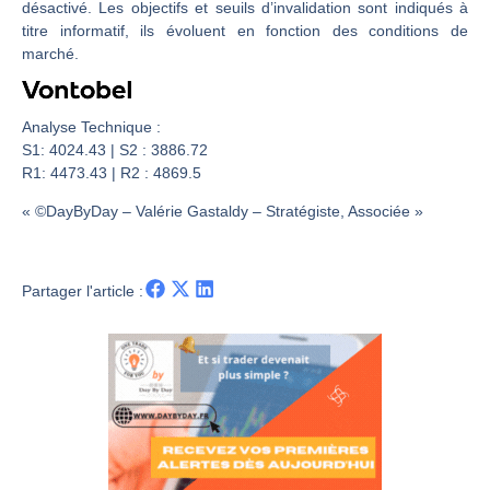
Les investisseurs y croient toujours | Point Stratégique Hebdomadaire – Éric Galiègue
désactivé. Les objectifs et seuils d’invalidation sont indiqués à
titre informatif, ils évoluent en fonction des conditions de
Une inertie haussière qui ralentit | Antoine Quesada – Chrono CAC
marché.
Pourquoi le monde entier vacille en même temps cette semaine ? | par Louis-Antoine Michelet
WTI : Explosion mais réserves au plus bas | Denis Desclos – Market Movers
Analyse Technique :
S1: 4024.43 | S2 : 3886.72
R1: 4473.43 | R2 : 4869.5
« ©DayByDay – Valérie Gastaldy – Stratégiste, Associée »
Partager l'article :