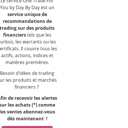
Le service One Trade For
You by Day By Day est un
service unique de
recommandations de
trading sur des produits
financiers
tels que les
turbos, les warrants ou les
ertificats. Il couvre tous les
actifs, actions, indices et
matières premières.
Besoin d’idées de trading
ur les produits et marchés
financiers ?
fin de recevoir les alertes
sur les achats (*) comme
les ventes a
bonnez-vous
dès maintenant !