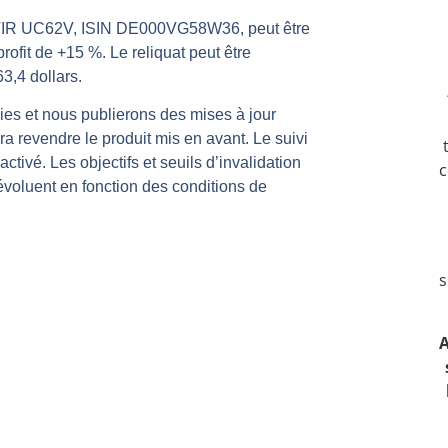
rs | Point Stratégique Hebdomadaire – Éric Galiègue
TIR UC62V, ISIN DE000VG58W36, peut être
rofit de +15 %. Le reliquat peut être
 | Antoine Quesada – Chrono CAC
3,4 dollars.
en même temps cette semaine ? | par Louis-Antoine Michelet
plus bas | Denis Desclos – Market Movers
es et nous publierons des mises à jour
a revendre le produit mis en avant. Le suivi
 probable | Denis Desclos – Market Movers
activé. Les objectifs et seuils d’invalidation
c
ls évoluent en fonction des conditions de
s
A