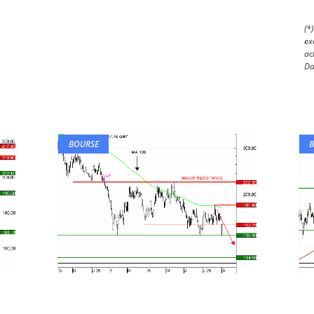
(*
ex
ac
Da
BOURSE