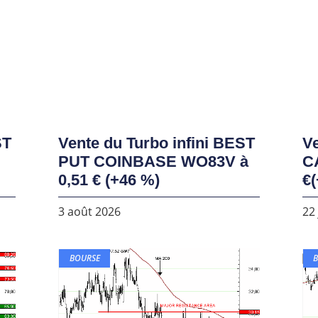
ST
Vente du Turbo infini BEST
Ve
PUT COINBASE WO83V à
C
0,51 € (+46 %)
€(
3 août 2026
22 
BOURSE