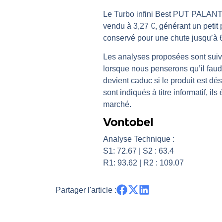
Les investisseurs y croient toujou
Le Turbo infini Best PUT PALAN
vendu à 3,27 €, générant un petit p
Une inertie haussière qui ralentit
conservé pour une chute jusqu’à 6
Pourquoi le monde entier vacille 
WTI : Explosion mais réserves au 
Les analyses proposées sont suivi
lorsque nous penserons qu’il faudr
STMICROELECTRONICS : Correction
devient caduc si le produit est dés
sont indiqués à titre informatif, i
marché.
Analyse Technique :
S1: 72.67 | S2 : 63.4
R1: 93.62 | R2 : 109.07
Partager l'article :