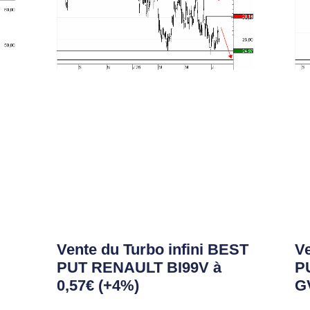
Vente du Turbo infini BEST
Ve
PUT RENAULT BI99V à
P
0,57€ (+4%)
GV