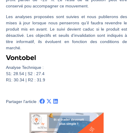
Les investisseurs y croient toujours | Point Stratégique Hebdomadaire – Éric Galiègue
conservé pou accompagner ce mouvement.
Une inertie haussière qui ralentit | Antoine Quesada – Chrono CAC
Les analyses proposées sont suivies et nous publierons des
Pourquoi le monde entier vacille en même temps cette semaine ? | par Louis-Antoine Michelet
mises à jour lorsque nous penserons qu’il faudra revendre le
WTI : Explosion mais réserves au plus bas | Denis Desclos – Market Movers
produit mis en avant. Le suivi devient caduc si le produit est
désactivé. Les objectifs et seuils d’invalidation sont indiqués à
titre informatif, ils évoluent en fonction des conditions de
marché.
Analyse Technique :
S1: 28.54 | S2 : 27.4
R1: 30.34 | R2 : 31.9
Partager l'article :