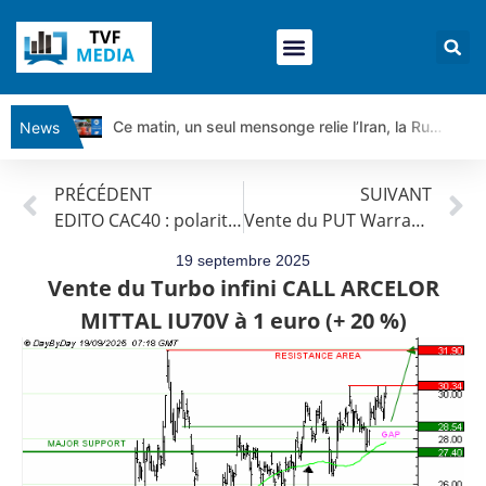
Ce matin, un seul mensonge relie l’Iran, la Russie et Trump | par Louis Antoine Michelet
News
Vente du Turbo Infini BEST CALL AIRBUS TY80V à 3,45 € (+118 %)
PRÉCÉDENT
SUIVANT
Ce que Trump, Téhéran et Pékin ne veulent pas que vous voyiez ensemble | par Louis-Antoine Michelet
EDITO CAC40 : polarité haussière
Vente du PUT Warrant AXA IE48V à 1,35 euros (0%)
Vente du Turbo infini BEST PUT COINBASE WO83V à 0,51 € (+46 %)
Dichotomie profonde. Des marchés en hausse | Point Stratégique Hebdomadaire – Éric Galiègue
19 septembre 2025
Vente du Turbo infini CALL ARCELOR
Tout peut exploser ! | Antoine Quesada – Chrono CAC
MITTAL IU70V à 1 euro (+ 20 %)
Gaza, Iran, Chine : la guerre mondiale vient de commencer | par Louis-Antoine Michelet
Jean Marie Seronie :Loi agricole : vraie réforme ou simple réponse à la colère ?| Interview Éco
DAX40 : Poursuite de la croissance ? | Erick Sebban – Chrono DAX
CAPGEMINI : Un signal haussier avant les résultats ? | Daniel Cohen de Lara – Market Movers
REMY COINTREAU : Le rebond est-il enfin confirmé ? | Daniel Cohen de Lara – Market Movers
TELEPERFORMANCE : Faut-il acheter avant les résultats ? | Daniel Cohen de Lara – Market Movers