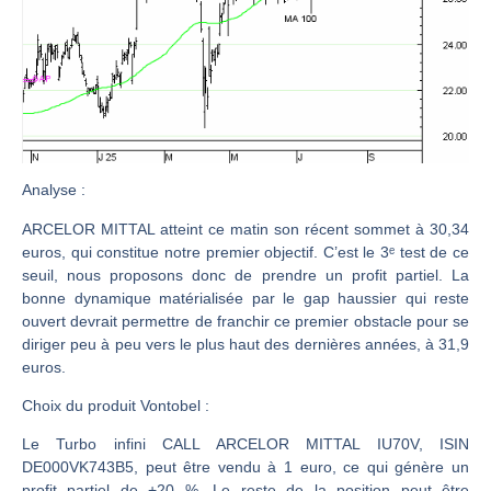
CAC 40 : Vers un nouveau record ? Analyse avant la décision de la Fed | Denis Desclos – Chrono CAC
Christian Parisot : Les marchés à l’épreuve des signaux | Interview Économique
Bernard Prats-Desclaux : Penser les marchés à l’ère des ruptures | Interview Littéraire
S&P500 : Des records, mais toujours de la vigueur | Ludovick Bertola – Les Echos de Wall Street
NASDAQ : La tendance haussière reste intacte | Ludovick Bertola – Les Echos de Wall Street
Analyse
:
FERRARI : Un parcours toujours sans faute | Bernard Prats-Desclaux – Market Movers
SAP : Les acheteurs gardent la main | Bernard Prats-Desclaux – Market Movers
ARCELOR MITTAL atteint ce matin son récent sommet à 30,34
euros, qui constitue notre premier objectif. C’est le 3ᵉ test de ce
LVMH : Un rebond à confirmer | Bernard Prats-Desclaux – Market Movers
seuil, nous proposons donc de prendre un profit partiel. La
Le monde a changé de règles cette nuit. Personne ne vous l’a encore dit | Louis-Antoine Michelet
bonne dynamique matérialisée par le gap haussier qui reste
ouvert devrait permettre de franchir ce premier obstacle pour se
GBP/USD : Un premier ministre déjà sur le scelette | Philippe Lhermie – Flash Forex
diriger peu à peu vers le plus haut des dernières années, à 31,9
EUR/USD : Une réunion à priori sans saveur | Philippe Lhermie – Flash Forex
euros.
Les événements de cette semaine à venir | Philippe Lhermie – Flash Forex
Choix du produit Vontobel :
La France, maillon faible de l’Europe ! | Jean-Louis Cussac – Chrono CAC
Le Turbo infini CALL ARCELOR MITTAL IU70V, ISIN
Pourquoi 6 guerres explosent en même temps cette semaine | par Louis-Antoine Michelet
DE000VK743B5, peut être vendu à 1 euro, ce qui génère un
profit partiel de +20 %. Le reste de la position peut être