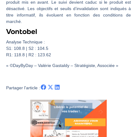
Les investisseurs y croient toujours | Point Stratégique Hebdomadaire – Éric Galiègue
produit mis en avant. Le suivi devient caduc si le produit est
désactivé. Les objectifs et seuils d’invalidation sont indiqués à
Une inertie haussière qui ralentit | Antoine Quesada – Chrono CAC
titre informatif, ils évoluent en fonction des conditions de
Pourquoi le monde entier vacille en même temps cette semaine ? | par Louis-Antoine Michelet
marché.
WTI : Explosion mais réserves au plus bas | Denis Desclos – Market Movers
Analyse Technique :
S1: 108.8 | S2 : 104.5
R1: 118.8 | R2 : 123.62
« ©DayByDay – Valérie Gastaldy – Stratégiste, Associée »
Partager l'article :