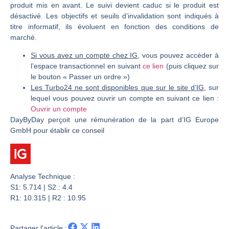
Les investisseurs y croient toujours | Point Stratégique Hebdomadaire – Éric Galiègue
produit mis en avant. Le suivi devient caduc si le produit est
Une inertie haussière qui ralentit | Antoine Quesada – Chrono CAC
désactivé. Les objectifs et seuils d’invalidation sont indiqués à
titre informatif, ils évoluent en fonction des conditions de
Pourquoi le monde entier vacille en même temps cette semaine ? | par Louis-Antoine Michelet
marché.
WTI : Explosion mais réserves au plus bas | Denis Desclos – Market Movers
Si vous avez un compte chez IG
, vous pouvez accéder à
l’espace transactionnel en suivant
ce lien
(puis cliquez sur
le bouton « Passer un ordre »)
Les Turbo24 ne sont disponibles que sur le site d’IG
, sur
lequel vous pouvez ouvrir un compte en suivant ce lien :
Ouvrir un compte
DayByDay perçoit une rémunération de la part d’IG Europe
GmbH pour établir ce conseil
Analyse Technique :
S1: 5.714 | S2 : 4.4
R1: 10.315 | R2 : 10.95
Partager l'article :