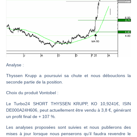
CAC 40 : Vers un nouveau record ? Analyse avant la décision de la Fed | Denis Desclos – Chrono CAC
Christian Parisot : Les marchés à l’épreuve des signaux | Interview Économique
Bernard Prats-Desclaux : Penser les marchés à l’ère des ruptures | Interview Littéraire
S&P500 : Des records, mais toujours de la vigueur | Ludovick Bertola – Les Echos de Wall Street
NASDAQ : La tendance haussière reste intacte | Ludovick Bertola – Les Echos de Wall Street
FERRARI : Un parcours toujours sans faute | Bernard Prats-Desclaux – Market Movers
SAP : Les acheteurs gardent la main | Bernard Prats-Desclaux – Market Movers
Analyse
:
LVMH : Un rebond à confirmer | Bernard Prats-Desclaux – Market Movers
Thyssen Krupp a poursuivi sa chute et nous débouclons la
seconde partie de la position.
Le monde a changé de règles cette nuit. Personne ne vous l’a encore dit | Louis-Antoine Michelet
GBP/USD : Un premier ministre déjà sur le scelette | Philippe Lhermie – Flash Forex
Choix du produit Vontobel :
EUR/USD : Une réunion à priori sans saveur | Philippe Lhermie – Flash Forex
Le Turbo24 SHORT THYSSEN KRUPP, KO 10,9241€, ISIN
Les événements de cette semaine à venir | Philippe Lhermie – Flash Forex
DE000A24H606, peut actuellement être vendu à 3,8 €, générant
un profit final de + 107 %.
La France, maillon faible de l’Europe ! | Jean-Louis Cussac – Chrono CAC
Les analyses proposées sont suivies et nous publierons des
Pourquoi 6 guerres explosent en même temps cette semaine | par Louis-Antoine Michelet
mises à jour lorsque nous penserons qu’il faudra revendre le