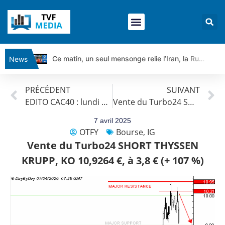
Ce matin, un seul mensonge relie l’Iran, la Russie et Trump | par Louis Antoine Michelet
News
Vente du Turbo Infini BEST CALL AIRBUS TY80V à 3,45 € (+118 %)
PRÉCÉDENT
SUIVANT
Ce que Trump, Téhéran et Pékin ne veulent pas que vous voyiez ensemble | par Louis-Antoine Michelet
EDITO CAC40 : lundi noir
Vente du Turbo24 SHORT THYSSEN KRUPP, KO 10,9264 €, à 3,8 € (+ 107 %)
Vente du Turbo infini BEST PUT COINBASE WO83V à 0,51 € (+46 %)
Dichotomie profonde. Des marchés en hausse | Point Stratégique Hebdomadaire – Éric Galiègue
7 avril 2025
OTFY
Bourse
,
IG
Tout peut exploser ! | Antoine Quesada – Chrono CAC
Vente du Turbo24 SHORT THYSSEN
Gaza, Iran, Chine : la guerre mondiale vient de commencer | par Louis-Antoine Michelet
KRUPP, KO 10,9264 €, à 3,8 € (+ 107 %)
Jean Marie Seronie :Loi agricole : vraie réforme ou simple réponse à la colère ?| Interview Éco
DAX40 : Poursuite de la croissance ? | Erick Sebban – Chrono DAX
CAPGEMINI : Un signal haussier avant les résultats ? | Daniel Cohen de Lara – Market Movers
REMY COINTREAU : Le rebond est-il enfin confirmé ? | Daniel Cohen de Lara – Market Movers
TELEPERFORMANCE : Faut-il acheter avant les résultats ? | Daniel Cohen de Lara – Market Movers