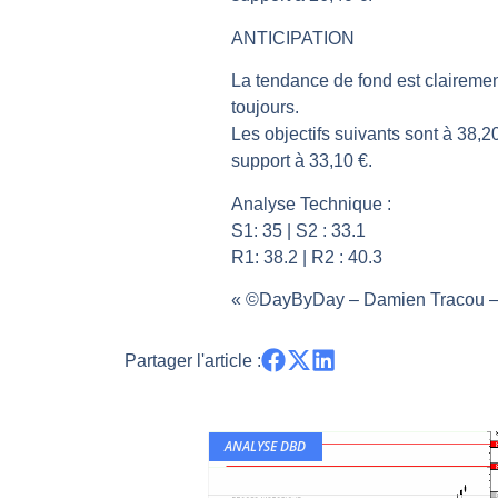
Les investisseurs y croient toujou
ANTICIPATION
Une inertie haussière qui ralentit
La tendance de fond est clairemen
Pourquoi le monde entier vacille 
toujours.
WTI : Explosion mais réserves au 
Les objectifs suivants sont à 38,2
STMICROELECTRONICS : Correction
support à 33,10 €.
Analyse Technique :
S1: 35 | S2 : 33.1
R1: 38.2 | R2 : 40.3
« ©DayByDay – Damien Tracou – 
Partager l'article :
ANALYSE DBD