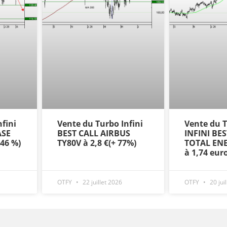
fini
Vente du Turbo Infini
Vente du
ASE
BEST CALL AIRBUS
INFINI BE
+46 %)
TY80V à 2,8 €(+ 77%)
TOTAL ENE
à 1,74 eur
OTFY
22 juillet 2026
OTFY
20 jui