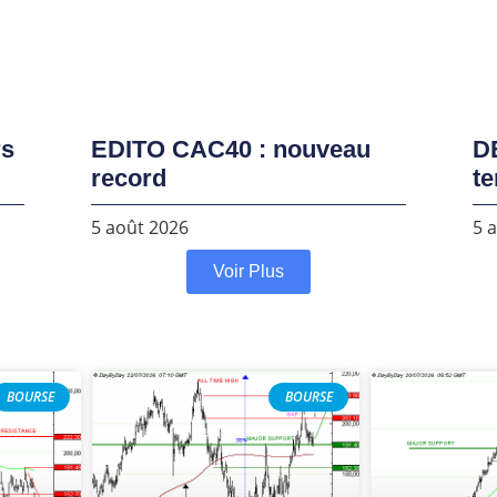
rs
EDITO CAC40 : nouveau
D
record
te
5 août 2026
5 
Voir Plus
BOURSE
BOURSE