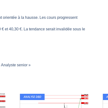
rs | Point Stratégique Hebdomadaire – Éric Galiègue
 | Antoine Quesada – Chrono CAC
t orientée à la hausse. Les cours progressent
en même temps cette semaine ? | par Louis-Antoine Michelet
plus bas | Denis Desclos – Market Movers
0 € et 40,30 €. La tendance serait invalidée sous le
 probable | Denis Desclos – Market Movers
Analyste senior »
ANALYSE DBD
A