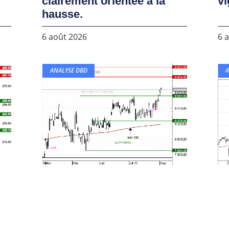
clairement orientée à la
vi
hausse.
6 août 2026
6 
ANALYSE DBD
A