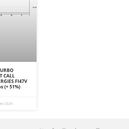
 TURBO
ST CALL
RGIES FI47V
os (+ 51%)
llet 2026