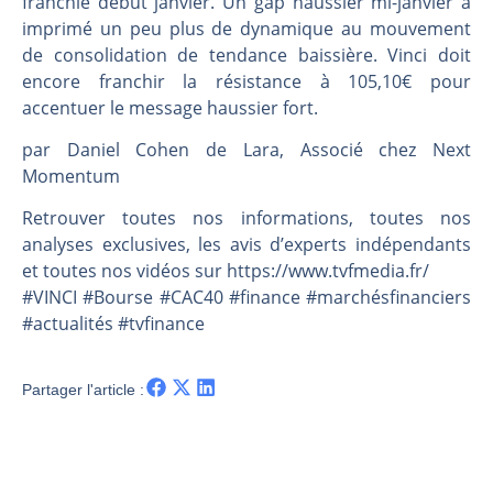
franchie début janvier. Un gap haussier mi-janvier a
Les investisseurs y croient toujours | Point Stratégique Hebdomadaire – Éric Galiègue
imprimé un peu plus de dynamique au mouvement
Une inertie haussière qui ralentit | Antoine Quesada – Chrono CAC
de consolidation de tendance baissière. Vinci doit
Pourquoi le monde entier vacille en même temps cette semaine ? | par Louis-Antoine Michelet
encore franchir la résistance à 105,10€ pour
WTI : Explosion mais réserves au plus bas | Denis Desclos – Market Movers
accentuer le message haussier fort.
par Daniel Cohen de Lara, Associé chez Next
Momentum
Retrouver toutes nos informations, toutes nos
analyses exclusives, les avis d’experts indépendants
et toutes nos vidéos sur https://www.tvfmedia.fr/​​​​​​​​​​​
#VINCI #Bourse #CAC40 #finance #marchésfinanciers
#actualités #tvfinance
Partager l'article :