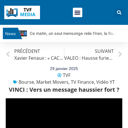
Ce matin, un seul mensonge relie l’Iran, la Russie et Trump | par Louis Antoine Michelet
News
Vente du Turbo Infini BEST CALL AIRBUS TY80V à 3,45 € (+118 %)
PRÉCÉDENT
SUIVANT
Ce que Trump, Téhéran et Pékin ne veulent pas que vous voyiez ensemble | par Louis-Antoine Michelet
Xavier Fenaux : « CAC 40 : Attention au manque de visibilité ! »
VALEO : Hausse furieuse !
Vente du Turbo infini BEST PUT COINBASE WO83V à 0,51 € (+46 %)
Dichotomie profonde. Des marchés en hausse | Point Stratégique Hebdomadaire – Éric Galiègue
29 janvier 2025
TVF
Tout peut exploser ! | Antoine Quesada – Chrono CAC
Bourse
,
Market Movers
,
TV Finance
,
Vidéo YT
Gaza, Iran, Chine : la guerre mondiale vient de commencer | par Louis-Antoine Michelet
VINCI : Vers un message haussier fort ?
Jean Marie Seronie :Loi agricole : vraie réforme ou simple réponse à la colère ?| Interview Éco
DAX40 : Poursuite de la croissance ? | Erick Sebban – Chrono DAX
CAPGEMINI : Un signal haussier avant les résultats ? | Daniel Cohen de Lara – Market Movers
REMY COINTREAU : Le rebond est-il enfin confirmé ? | Daniel Cohen de Lara – Market Movers
TELEPERFORMANCE : Faut-il acheter avant les résultats ? | Daniel Cohen de Lara – Market Movers