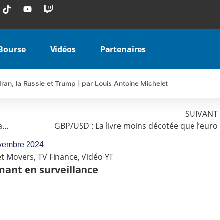
Bourse
Vidéos
Partenaires
Iran, la Russie et Trump | par Louis Antoine Michelet
 AIRBUS TY80V à 3,45 € (+118 %)
 veulent pas que vous voyiez ensemble | par Louis-Antoine Michele
SUIVANT
UNIBAIL-RODAMCO-WESTFIELD : Scénario toujours haussier
GBP/USD : La livre moins décotée que l’euro
COINBASE WO83V à 0,51 € (+46 %)
 en hausse | Point Stratégique Hebdomadaire – Éric Galiègue
vembre 2024
t Movers
,
TV Finance
,
Vidéo YT
uesada – Chrono CAC
mant en surveillance
iale vient de commencer | par Louis-Antoine Michelet
vraie réforme ou simple réponse à la colère ?| Interview Éco
e ? | Erick Sebban – Chrono DAX
ant les résultats ? | Daniel Cohen de Lara – Market Movers