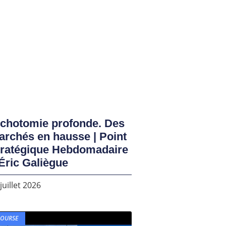
ichotomie profonde. Des
rchés en hausse | Point
tratégique Hebdomadaire
Éric Galiègue
juillet 2026
BOURSE