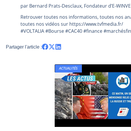
par Bernard Prats-Desclaux, Fondateur d’E-WINVEST
Pourquoi 6 guerres explosent en 
Les investisseurs y croient toujou
Retrouver toutes nos informations, toutes nos ana
toutes nos vidéos sur https://www.tvfmedia.fr/​​​​​​​​​​​
Une inertie haussière qui ralentit
#VOLTALIA #Bourse #CAC40 #finance #marchésfina
Pourquoi le monde entier vacille 
WTI : Explosion mais réserves au 
Partager l'article :
ACTUALITÉS