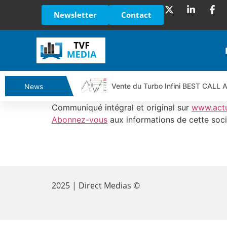
Newsletter
Contact
Vente du Turbo Infini BEST CALL
News
Ce que Trump, Téhéran et Pékin ne
Communiqué intégral et original sur
www.act
Vente du Turbo infini BEST PUT 
Abonnez-vous
aux informations de cette soci
Dichotomie profonde. Des marchés
Tout peut exploser ! | Antoine Q
​
Gaza, Iran, Chine : la guerre mond
Jean Marie Seronie :Loi agricole : 
2025 | Direct Medias ©
DAX40 : Poursuite de la croissanc
CAPGEMINI : Un signal haussier av
REMY COINTREAU : Le rebond est-i