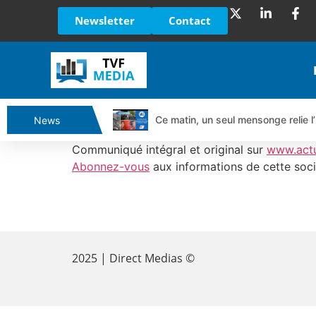
Newsletter
Contact
Ce matin, un seul mensonge relie l’
News
Vente du Turbo Infini BEST CALL
Communiqué intégral et original sur
www.act
Ce que Trump, Téhéran et Pékin ne
Abonnez-vous
aux informations de cette soci
Vente du Turbo infini BEST PUT 
Dichotomie profonde. Des marchés
​
Tout peut exploser ! | Antoine Q
Gaza, Iran, Chine : la guerre mond
2025 | Direct Medias ©
Jean Marie Seronie :Loi agricole : 
DAX40 : Poursuite de la croissanc
CAPGEMINI : Un signal haussier av