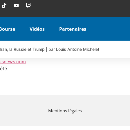
Bourse
Vidéos
Partenaires
Iran, la Russie et Trump | par Louis Antoine Michelet
 AIRBUS TY80V à 3,45 € (+118 %)
usnews.com
.
 veulent pas que vous voyiez ensemble | par Louis-Antoine Michele
été.
COINBASE WO83V à 0,51 € (+46 %)
 en hausse | Point Stratégique Hebdomadaire – Éric Galiègue
uesada – Chrono CAC
iale vient de commencer | par Louis-Antoine Michelet
Mentions légales
vraie réforme ou simple réponse à la colère ?| Interview Éco
e ? | Erick Sebban – Chrono DAX
ant les résultats ? | Daniel Cohen de Lara – Market Movers