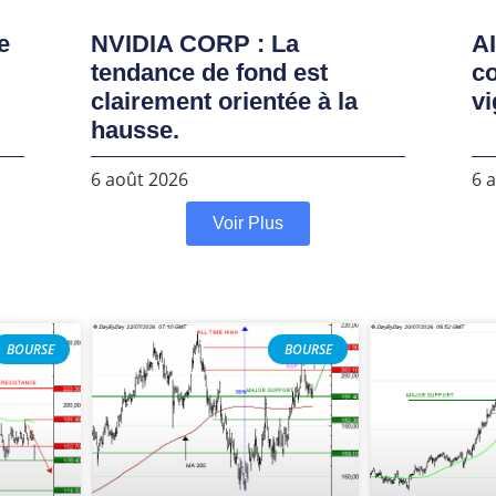
e
NVIDIA CORP : La
AI
tendance de fond est
co
clairement orientée à la
vi
hausse.
6 août 2026
6 
Voir Plus
BOURSE
BOURSE