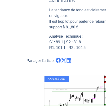
ANTICIPATION
Pourquoi 6 guerres explosent en 
La tendance de fond est clairemen
Les investisseurs y croient toujou
en vigueur.
Une inertie haussière qui ralentit
Il est trop tôt pour parler de reto
Pourquoi le monde entier vacille 
support à 81,80 €.
WTI : Explosion mais réserves au 
Analyse Technique :
S1: 89.1 | S2 : 81.8
R1: 101.1 | R2 : 104.5
Partager l'article :
ANALYSE DBD