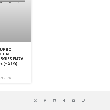
 TURBO
ST CALL
RGIES FI47V
os (+ 51%)
llet 2026