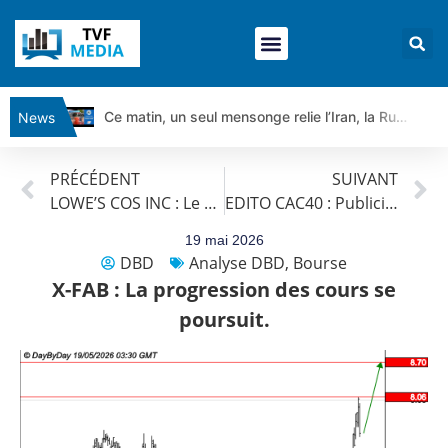
Ce matin, un seul mensonge relie l’Iran, la Russie et Trump | par Louis Antoine Michelet
News
Vente du Turbo Infini BEST CALL AIRBUS TY80V à 3,45 € (+118 %)
PRÉCÉDENT
SUIVANT
Ce que Trump, Téhéran et Pékin ne veulent pas que vous voyiez ensemble | par Louis-Antoine Michelet
LOWE’S COS INC : Le mouvement se poursuit.
EDITO CAC40 : Publicis se reprend
Vente du Turbo infini BEST PUT COINBASE WO83V à 0,51 € (+46 %)
Dichotomie profonde. Des marchés en hausse | Point Stratégique Hebdomadaire – Éric Galiègue
19 mai 2026
DBD
Analyse DBD
,
Bourse
Tout peut exploser ! | Antoine Quesada – Chrono CAC
X-FAB : La progression des cours se
Gaza, Iran, Chine : la guerre mondiale vient de commencer | par Louis-Antoine Michelet
poursuit.
Jean Marie Seronie :Loi agricole : vraie réforme ou simple réponse à la colère ?| Interview Éco
DAX40 : Poursuite de la croissance ? | Erick Sebban – Chrono DAX
CAPGEMINI : Un signal haussier avant les résultats ? | Daniel Cohen de Lara – Market Movers
REMY COINTREAU : Le rebond est-il enfin confirmé ? | Daniel Cohen de Lara – Market Movers
TELEPERFORMANCE : Faut-il acheter avant les résultats ? | Daniel Cohen de Lara – Market Movers