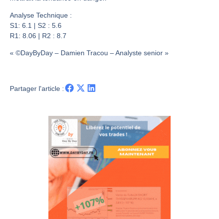
Les investisseurs y croient toujours | Point Stratégique Hebdomadaire – Éric Galiègue
Une inertie haussière qui ralentit | Antoine Quesada – Chrono CAC
Analyse Technique :
S1: 6.1 | S2 : 5.6
Pourquoi le monde entier vacille en même temps cette semaine ? | par Louis-Antoine Michelet
R1: 8.06 | R2 : 8.7
WTI : Explosion mais réserves au plus bas | Denis Desclos – Market Movers
« ©DayByDay – Damien Tracou – Analyste senior »
Partager l'article :