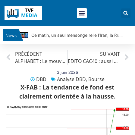
Ce matin, un seul mensonge relie l’Iran, la Russie et Trump | par Louis Antoine Michelet
News
Vente du Turbo Infini BEST CALL AIRBUS TY80V à 3,45 € (+118 %)
PRÉCÉDENT
SUIVANT
Ce que Trump, Téhéran et Pékin ne veulent pas que vous voyiez ensemble | par Louis-Antoine Michelet
ALPHABET : Le mouvement peut se poursuivre.
EDITO CAC40 : aussi plat que sa moyenne
Vente du Turbo infini BEST PUT COINBASE WO83V à 0,51 € (+46 %)
Dichotomie profonde. Des marchés en hausse | Point Stratégique Hebdomadaire – Éric Galiègue
3 juin 2026
DBD
Analyse DBD
,
Bourse
Tout peut exploser ! | Antoine Quesada – Chrono CAC
X-FAB : La tendance de fond est
Gaza, Iran, Chine : la guerre mondiale vient de commencer | par Louis-Antoine Michelet
clairement orientée à la hausse.
Jean Marie Seronie :Loi agricole : vraie réforme ou simple réponse à la colère ?| Interview Éco
DAX40 : Poursuite de la croissance ? | Erick Sebban – Chrono DAX
CAPGEMINI : Un signal haussier avant les résultats ? | Daniel Cohen de Lara – Market Movers
REMY COINTREAU : Le rebond est-il enfin confirmé ? | Daniel Cohen de Lara – Market Movers
TELEPERFORMANCE : Faut-il acheter avant les résultats ? | Daniel Cohen de Lara – Market Movers