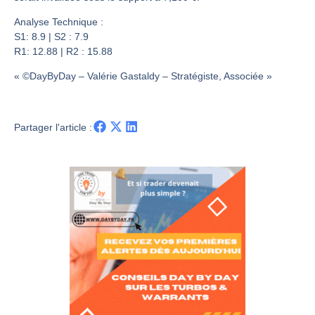
Les investisseurs y croient toujours | Point Stratégique Hebdomadaire – Éric Galiègue
Une inertie haussière qui ralentit | Antoine Quesada – Chrono CAC
Analyse Technique :
S1: 8.9 | S2 : 7.9
Pourquoi le monde entier vacille en même temps cette semaine ? | par Louis-Antoine Michelet
R1: 12.88 | R2 : 15.88
WTI : Explosion mais réserves au plus bas | Denis Desclos – Market Movers
« ©DayByDay – Valérie Gastaldy – Stratégiste, Associée »
Partager l'article :