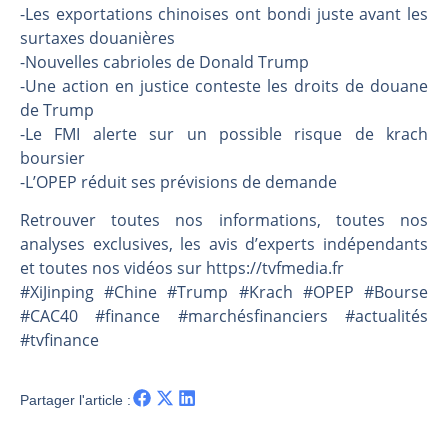
Une inertie haussière qui ralentit | Antoine Quesada – Chrono CAC
-Les exportations chinoises ont bondi juste avant les
Pourquoi le monde entier vacille en même temps cette semaine ? | par Louis-Antoine Michelet
surtaxes douanières
-Nouvelles cabrioles de Donald Trump
WTI : Explosion mais réserves au plus bas | Denis Desclos – Market Movers
-Une action en justice conteste les droits de douane
STMICROELECTRONICS : Correction probable | Denis Desclos – Market Movers
de Trump
-Le FMI alerte sur un possible risque de krach
boursier
-L’OPEP réduit ses prévisions de demande
Retrouver toutes nos informations, toutes nos
analyses exclusives, les avis d’experts indépendants
et toutes nos vidéos sur https://tvfmedia.fr
#XiJinping #Chine #Trump #Krach #OPEP #Bourse
#CAC40 #finance #marchésfinanciers #actualités
#tvfinance
Partager l'article :