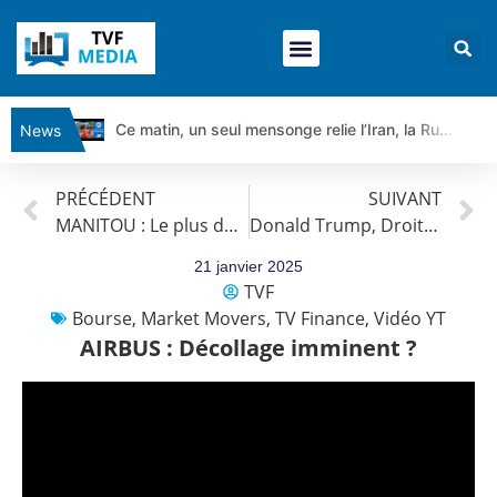
Ce matin, un seul mensonge relie l’Iran, la Russie et Trump | par Louis Antoine Michelet
News
Vente du Turbo Infini BEST CALL AIRBUS TY80V à 3,45 € (+118 %)
PRÉCÉDENT
SUIVANT
Ce que Trump, Téhéran et Pékin ne veulent pas que vous voyiez ensemble | par Louis-Antoine Michelet
MANITOU : Le plus dur est passé ?
Donald Trump, Droits de douane, Banques : Actualités du 21 janvier par Louis-Antoine Michelet
Vente du Turbo infini BEST PUT COINBASE WO83V à 0,51 € (+46 %)
Dichotomie profonde. Des marchés en hausse | Point Stratégique Hebdomadaire – Éric Galiègue
21 janvier 2025
TVF
Tout peut exploser ! | Antoine Quesada – Chrono CAC
Bourse
,
Market Movers
,
TV Finance
,
Vidéo YT
Gaza, Iran, Chine : la guerre mondiale vient de commencer | par Louis-Antoine Michelet
AIRBUS : Décollage imminent ?
Jean Marie Seronie :Loi agricole : vraie réforme ou simple réponse à la colère ?| Interview Éco
DAX40 : Poursuite de la croissance ? | Erick Sebban – Chrono DAX
CAPGEMINI : Un signal haussier avant les résultats ? | Daniel Cohen de Lara – Market Movers
REMY COINTREAU : Le rebond est-il enfin confirmé ? | Daniel Cohen de Lara – Market Movers
TELEPERFORMANCE : Faut-il acheter avant les résultats ? | Daniel Cohen de Lara – Market Movers