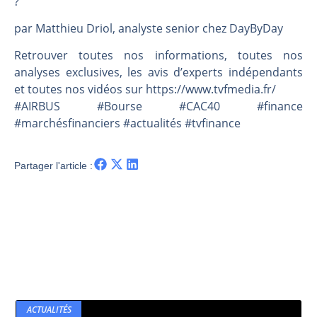
?
Les investisseurs y croient toujours | Point Stratégique Hebdomadaire – Éric Galiègue
Une inertie haussière qui ralentit | Antoine Quesada – Chrono CAC
par Matthieu Driol, analyste senior chez DayByDay
Pourquoi le monde entier vacille en même temps cette semaine ? | par Louis-Antoine Michelet
Retrouver toutes nos informations, toutes nos
WTI : Explosion mais réserves au plus bas | Denis Desclos – Market Movers
analyses exclusives, les avis d’experts indépendants
et toutes nos vidéos sur https://www.tvfmedia.fr/​​​​​​​​​​​
#AIRBUS #Bourse #CAC40 #finance
#marchésfinanciers #actualités #tvfinance
Partager l'article :
ACTUALITÉS