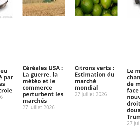
Céréales USA :
Citrons verts :
peu
Le m
La guerre, la
Estimation du
 par
chan
météo et le
marché
es
de m
commerce
mondial
trole
face
perturbent les
27 juillet 2026
nou
26
marchés
droi
27 juillet 2026
doua
Tru
27 jui