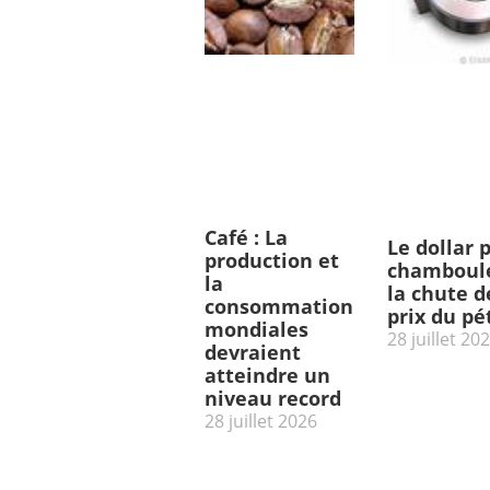
Café : La
Le dollar 
production et
chamboulé
la
la chute d
consommation
prix du pé
mondiales
28 juillet 20
devraient
atteindre un
niveau record
28 juillet 2026