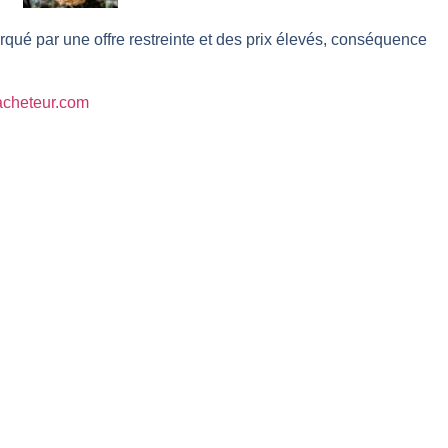
l enfin confirmé ? | Daniel Cohen de Lara – Market Movers
qué par une offre restreinte et des prix élevés, conséquence
r avant les résultats ? | Daniel Cohen de Lara – Market Movers
 Analyse avant la décision de la Fed | Denis Desclos – Chrono CAC
lacheteur.com
l’épreuve des signaux | Interview Économique
s marchés à l’ère des ruptures | Interview Littéraire
s de la vigueur | Ludovick Bertola – Les Echos de Wall Street
ste intacte | Ludovick Bertola – Les Echos de Wall Street
ans faute | Bernard Prats-Desclaux – Market Movers
ain | Bernard Prats-Desclaux – Market Movers
ernard Prats-Desclaux – Market Movers
nuit. Personne ne vous l’a encore dit | Louis-Antoine Michelet
 sur le scelette | Philippe Lhermie – Flash Forex
s saveur | Philippe Lhermie – Flash Forex
 venir | Philippe Lhermie – Flash Forex
ope ! | Jean-Louis Cussac – Chrono CAC