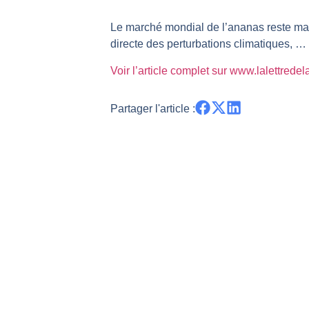
REMY COINTREAU : Le rebond est-i
Le marché mondial de l’ananas reste mar
TELEPERFORMANCE : Faut-il achete
directe des perturbations climatiques, …
CAC 40 : Vers un nouveau record ?
Voir l’article complet sur www.lalettrede
Christian Parisot : Les marchés à 
Bernard Prats-Desclaux : Penser le
Partager l'article :
S&P500 : Des records, mais toujour
NASDAQ : La tendance haussière re
FERRARI : Un parcours toujours s
SAP : Les acheteurs gardent la m
LVMH : Un rebond à confirmer | B
Le monde a changé de règles cette 
GBP/USD : Un premier ministre déjà
EUR/USD : Une réunion à priori san
Les événements de cette semaine à
La France, maillon faible de l’Eur