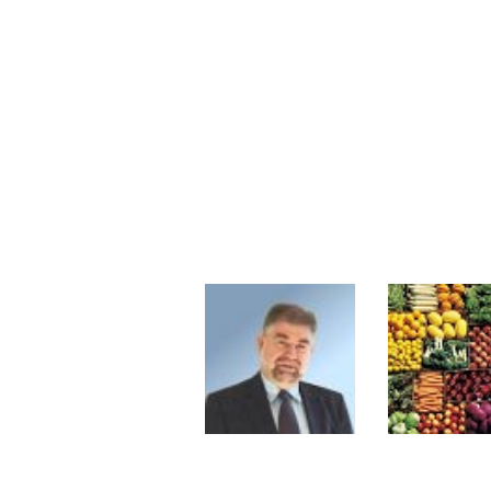
Pourquoi 6 guerres explosent en 
Les investisseurs y croient toujou
Une inertie haussière qui ralentit
Pourquoi le monde entier vacille 
WTI : Explosion mais réserves au 