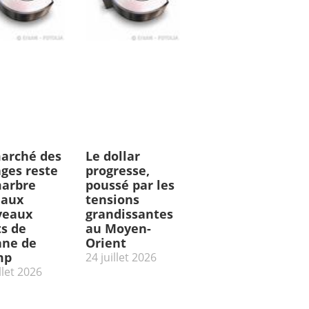
arché des
Le dollar
ges reste
progresse,
arbre
poussé par les
 aux
tensions
veaux
grandissantes
ts de
au Moyen-
ne de
Orient
mp
24 juillet 2026
llet 2026