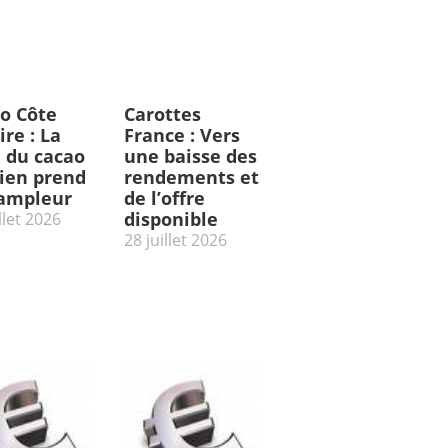
o Côte
Carottes
ire : La
France : Vers
e du cacao
une baisse des
rien prend
rendements et
’ampleur
de l’offre
disponible
llet 2026
28 juillet 2026