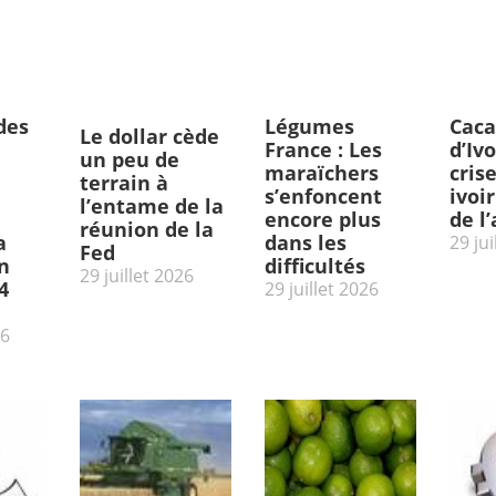
des
Légumes
Caca
Le dollar cède
France : Les
d’Ivo
un peu de
maraïchers
cris
terrain à
s’enfoncent
ivoi
l’entame de la
encore plus
de l
réunion de la
a
dans les
29 jui
Fed
n
difficultés
29 juillet 2026
4
29 juillet 2026
26