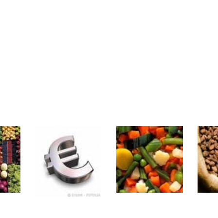
même temps cette semaine | par Louis-Antoine Michelet
rs | Point Stratégique Hebdomadaire – Éric Galiègue
 | Antoine Quesada – Chrono CAC
en même temps cette semaine ? | par Louis-Antoine Michelet
plus bas | Denis Desclos – Market Movers