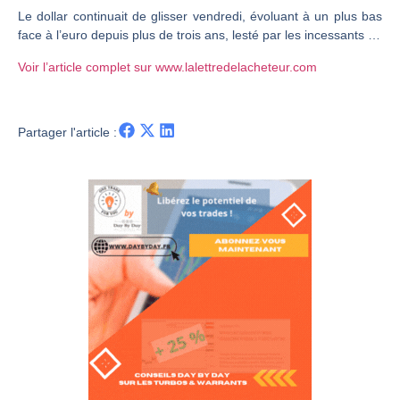
Le dollar continuait de glisser vendredi, évoluant à un plus bas
CAC 40 : Vers un nouveau record ? Analyse avant la décision de la Fed | Denis Desclos – Chrono CAC
face à l’euro depuis plus de trois ans, lesté par les incessants …
Christian Parisot : Les marchés à l’épreuve des signaux | Interview Économique
Voir l’article complet sur www.lalettredelacheteur.com
Bernard Prats-Desclaux : Penser les marchés à l’ère des ruptures | Interview Littéraire
S&P500 : Des records, mais toujours de la vigueur | Ludovick Bertola – Les Echos de Wall Street
Partager l'article :
NASDAQ : La tendance haussière reste intacte | Ludovick Bertola – Les Echos de Wall Street
FERRARI : Un parcours toujours sans faute | Bernard Prats-Desclaux – Market Movers
SAP : Les acheteurs gardent la main | Bernard Prats-Desclaux – Market Movers
LVMH : Un rebond à confirmer | Bernard Prats-Desclaux – Market Movers
Le monde a changé de règles cette nuit. Personne ne vous l’a encore dit | Louis-Antoine Michelet
GBP/USD : Un premier ministre déjà sur le scelette | Philippe Lhermie – Flash Forex
EUR/USD : Une réunion à priori sans saveur | Philippe Lhermie – Flash Forex
Les événements de cette semaine à venir | Philippe Lhermie – Flash Forex
La France, maillon faible de l’Europe ! | Jean-Louis Cussac – Chrono CAC
Pourquoi 6 guerres explosent en même temps cette semaine | par Louis-Antoine Michelet