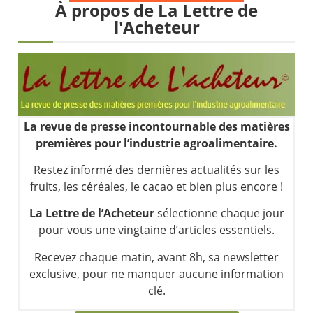
Les investisseurs y croient toujours | Point Stratégique Hebdomadaire – Éric Galiègue
À propos de La Lettre de
l'Acheteur
Une inertie haussière qui ralentit | Antoine Quesada – Chrono CAC
Pourquoi le monde entier vacille en même temps cette semaine ? | par Louis-Antoine Michelet
WTI : Explosion mais réserves au plus bas | Denis Desclos – Market Movers
La revue de presse incontournable des matières
premières pour l’industrie agroalimentaire.
Restez informé des dernières actualités sur les
fruits, les céréales, le cacao et bien plus encore !
La Lettre de l’Acheteur
sélectionne chaque jour
pour vous une vingtaine d’articles essentiels.
Recevez chaque matin, avant 8h, sa newsletter
exclusive, pour ne manquer aucune information
clé.