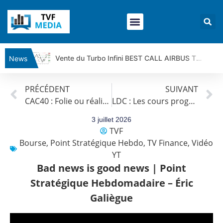
Vente du Turbo Infini BEST CALL AIRBUS TY80V à 3,45 € (+118 %)
News
Ce que Trump, Téhéran et Pékin ne veulent pas que vous voyiez ensemble | par Louis-Antoine Michelet
PRÉCÉDENT
SUIVANT
Vente du Turbo infini BEST PUT COINBASE WO83V à 0,51 € (+46 %)
CAC40 : Folie ou réalité ? | Antoine Quesada – Chrono CAC
LDC : Les cours progressent toujours.
Dichotomie profonde. Des marchés en hausse | Point Stratégique Hebdomadaire – Éric Galiègue
Tout peut exploser ! | Antoine Quesada – Chrono CAC
3 juillet 2026
TVF
Gaza, Iran, Chine : la guerre mondiale vient de commencer | par Louis-Antoine Michelet
Bourse
,
Point Stratégique Hebdo
,
TV Finance
,
Vidéo
Jean Marie Seronie :Loi agricole : vraie réforme ou simple réponse à la colère ?| Interview Éco
YT
DAX40 : Poursuite de la croissance ? | Erick Sebban – Chrono DAX
Bad news is good news | Point
CAPGEMINI : Un signal haussier avant les résultats ? | Daniel Cohen de Lara – Market Movers
Stratégique Hebdomadaire – Éric
REMY COINTREAU : Le rebond est-il enfin confirmé ? | Daniel Cohen de Lara – Market Movers
Galiègue
TELEPERFORMANCE : Faut-il acheter avant les résultats ? | Daniel Cohen de Lara – Market Movers
CAC 40 : Vers un nouveau record ? Analyse avant la décision de la Fed | Denis Desclos – Chrono CAC