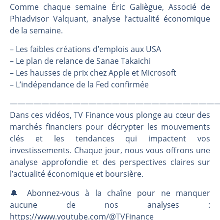
Une inertie haussière qui ralentit | Antoine Quesada – Chrono CAC
Comme chaque semaine Éric Galiègue, Associé de
Pourquoi le monde entier vacille en même temps cette semaine ? | par Louis-Antoine Michelet
Phiadvisor Valquant, analyse l’actualité économique
de la semaine.
WTI : Explosion mais réserves au plus bas | Denis Desclos – Market Movers
STMICROELECTRONICS : Correction probable | Denis Desclos – Market Movers
– Les faibles créations d’emplois aux USA
– Le plan de relance de Sanae Takaichi
– Les hausses de prix chez Apple et Microsoft
– L’indépendance de la Fed confirmée
———————————————————————————
Dans ces vidéos, TV Finance vous plonge au cœur des
marchés financiers pour décrypter les mouvements
clés et les tendances qui impactent vos
investissements. Chaque jour, nous vous offrons une
analyse approfondie et des perspectives claires sur
l’actualité économique et boursière.
🔔 Abonnez-vous à la chaîne pour ne manquer
aucune de nos analyses :
https://www.youtube.com/@TVFinance