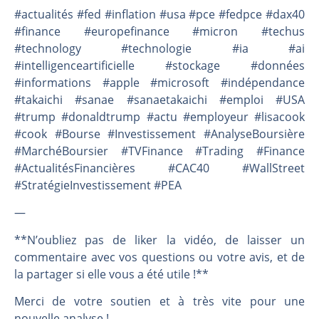
#actualités #fed #inflation #usa #pce #fedpce #dax40
#finance #europefinance #micron #techus
#technology #technologie #ia #ai
#intelligenceartificielle #stockage #données
#informations #apple #microsoft #indépendance
#takaichi #sanae #sanaetakaichi #emploi #USA
#trump #donaldtrump #actu #employeur #lisacook
#cook #Bourse #Investissement #AnalyseBoursière
#MarchéBoursier #TVFinance #Trading #Finance
#ActualitésFinancières #CAC40 #WallStreet
#StratégieInvestissement #PEA
—
**N’oubliez pas de liker la vidéo, de laisser un
commentaire avec vos questions ou votre avis, et de
la partager si elle vous a été utile !**
Merci de votre soutien et à très vite pour une
nouvelle analyse !