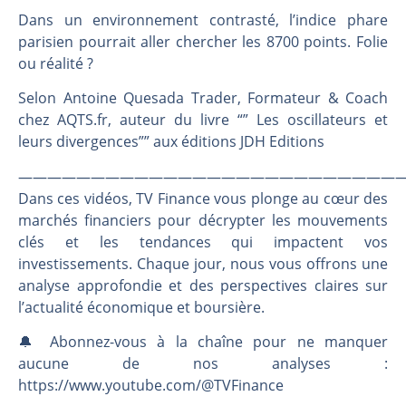
Pourquoi 6 guerres explosent en même temps cette semaine | par Louis-Antoine Michelet
Dans un environnement contrasté, l’indice phare
Les investisseurs y croient toujours | Point Stratégique Hebdomadaire – Éric Galiègue
parisien pourrait aller chercher les 8700 points. Folie
Une inertie haussière qui ralentit | Antoine Quesada – Chrono CAC
ou réalité ?
Pourquoi le monde entier vacille en même temps cette semaine ? | par Louis-Antoine Michelet
Selon Antoine Quesada Trader, Formateur & Coach
chez AQTS.fr, auteur du livre “” Les oscillateurs et
leurs divergences”” aux éditions JDH Editions
———————————————————————————
Dans ces vidéos, TV Finance vous plonge au cœur des
marchés financiers pour décrypter les mouvements
clés et les tendances qui impactent vos
investissements. Chaque jour, nous vous offrons une
analyse approfondie et des perspectives claires sur
l’actualité économique et boursière.
🔔 Abonnez-vous à la chaîne pour ne manquer
aucune de nos analyses :
https://www.youtube.com/@TVFinance