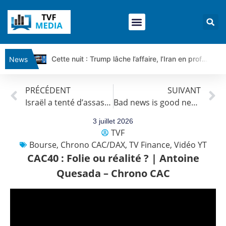
Cette nuit : Trump lâche l’affaire, l’Iran en profite pour tout exiger | Par Louis-Antoine Michelet
News
Ce matin, un seul mensonge relie l’Iran, la Russie et Trump | par Louis Antoine Michelet
PRÉCÉDENT
SUIVANT
Vente du Turbo Infini BEST CALL AIRBUS TY80V à 3,45 € (+118 %)
Israël a tenté d’assassiner les négociateurs iraniens, le monde bascule | par Louis-Antoine Michelet
Bad news is good news | Point Stratégique Hebdomadaire – Éric Galiègue
Ce que Trump, Téhéran et Pékin ne veulent pas que vous voyiez ensemble | par Louis-Antoine Michelet
Vente du Turbo infini BEST PUT COINBASE WO83V à 0,51 € (+46 %)
3 juillet 2026
TVF
Dichotomie profonde. Des marchés en hausse | Point Stratégique Hebdomadaire – Éric Galiègue
Bourse
,
Chrono CAC/DAX
,
TV Finance
,
Vidéo YT
Tout peut exploser ! | Antoine Quesada – Chrono CAC
CAC40 : Folie ou réalité ? | Antoine
Gaza, Iran, Chine : la guerre mondiale vient de commencer | par Louis-Antoine Michelet
Quesada – Chrono CAC
Jean Marie Seronie :Loi agricole : vraie réforme ou simple réponse à la colère ?| Interview Éco
DAX40 : Poursuite de la croissance ? | Erick Sebban – Chrono DAX
CAPGEMINI : Un signal haussier avant les résultats ? | Daniel Cohen de Lara – Market Movers
REMY COINTREAU : Le rebond est-il enfin confirmé ? | Daniel Cohen de Lara – Market Movers