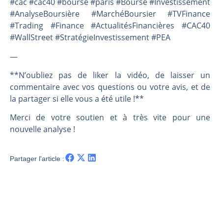
#cac #cac40 #bourse #paris #Bourse #Investissement
#AnalyseBoursière #MarchéBoursier #TVFinance
#Trading #Finance #ActualitésFinancières #CAC40
#WallStreet #StratégieInvestissement #PEA
—
**N’oubliez pas de liker la vidéo, de laisser un
commentaire avec vos questions ou votre avis, et de
la partager si elle vous a été utile !**
Merci de votre soutien et à très vite pour une
nouvelle analyse !
Partager l'article :