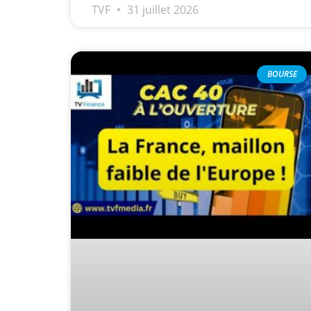
TVF
31 juillet 2026
Les investisseurs y croient toujou
Une inertie haussière qui ralentit
Pourquoi le monde entier vacille 
BOURSE
WTI : Explosion mais réserves au 
STMICROELECTRONICS : Correction