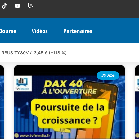
Bourse
Vidéos
Partenaires
 AIRBUS TY80V à 3,45 € (+118 %)
 veulent pas que vous voyiez ensemble | par Louis-Antoine Michele
COINBASE WO83V à 0,51 € (+46 %)
BOURSE
 en hausse | Point Stratégique Hebdomadaire – Éric Galiègue
uesada – Chrono CAC
iale vient de commencer | par Louis-Antoine Michelet
vraie réforme ou simple réponse à la colère ?| Interview Éco
e ? | Erick Sebban – Chrono DAX
ant les résultats ? | Daniel Cohen de Lara – Market Movers
l enfin confirmé ? | Daniel Cohen de Lara – Market Movers