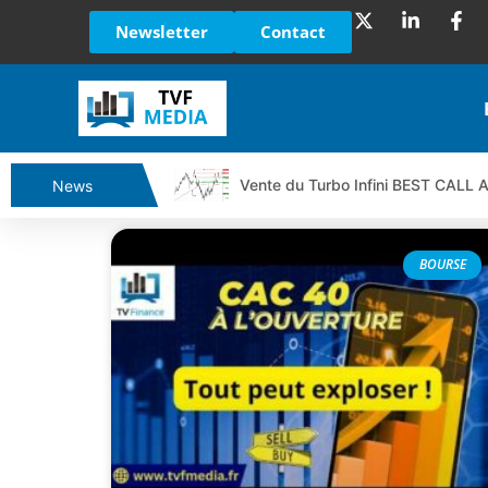
Newsletter
Contact
Vente du Turbo Infini BEST CALL
News
Ce que Trump, Téhéran et Pékin ne
Vente du Turbo infini BEST PUT 
BOURSE
Dichotomie profonde. Des marchés
Tout peut exploser ! | Antoine Q
Gaza, Iran, Chine : la guerre mond
Jean Marie Seronie :Loi agricole : 
DAX40 : Poursuite de la croissanc
CAPGEMINI : Un signal haussier av
REMY COINTREAU : Le rebond est-i