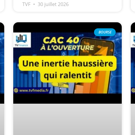
TVF
30 juillet 2026
rs | Point Stratégique Hebdomadaire – Éric Galiègue
 | Antoine Quesada – Chrono CAC
en même temps cette semaine ? | par Louis-Antoine Michelet
BOURSE
plus bas | Denis Desclos – Market Movers
 probable | Denis Desclos – Market Movers