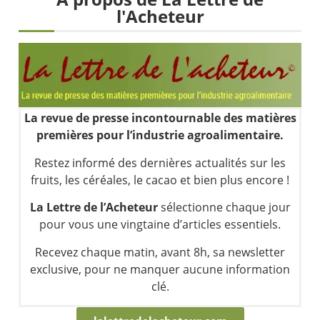
Une inertie haussière qui ralentit | Antoine Quesada – Chrono CAC
l'Acheteur
Pourquoi le monde entier vacille en même temps cette semaine ? | par Louis-Antoine Michelet
WTI : Explosion mais réserves au plus bas | Denis Desclos – Market Movers
STMICROELECTRONICS : Correction probable | Denis Desclos – Market Movers
La revue de presse incontournable des matières
premières pour l’industrie agroalimentaire.
Restez informé des dernières actualités sur les
fruits, les céréales, le cacao et bien plus encore !
La Lettre de l’Acheteur
sélectionne chaque jour
pour vous une vingtaine d’articles essentiels.
Recevez chaque matin, avant 8h, sa newsletter
exclusive, pour ne manquer aucune information
clé.