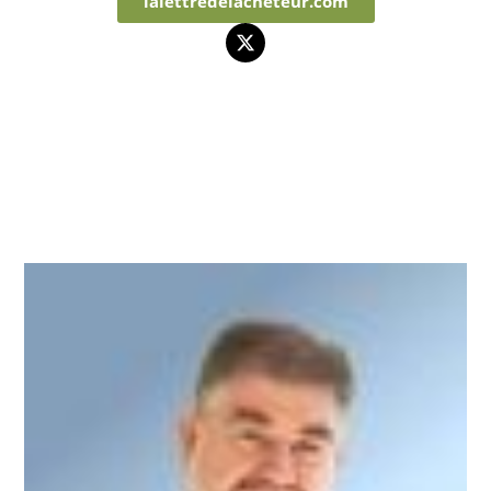
lalettredelacheteur.com