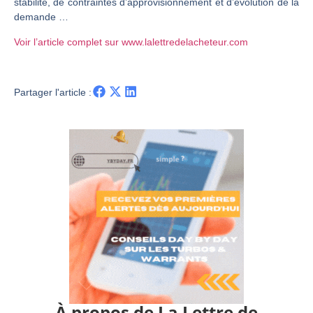
stabilité, de contraintes d’approvisionnement et d’évolution de la
demande …
Christian Parisot : Les marchés à l’épreuve des signaux | Interview Économique
Bernard Prats-Desclaux : Penser les marchés à l’ère des ruptures | Interview Littéraire
Voir l’article complet sur www.lalettredelacheteur.com
S&P500 : Des records, mais toujours de la vigueur | Ludovick Bertola – Les Echos de Wall Street
NASDAQ : La tendance haussière reste intacte | Ludovick Bertola – Les Echos de Wall Street
Partager l'article :
FERRARI : Un parcours toujours sans faute | Bernard Prats-Desclaux – Market Movers
SAP : Les acheteurs gardent la main | Bernard Prats-Desclaux – Market Movers
LVMH : Un rebond à confirmer | Bernard Prats-Desclaux – Market Movers
Le monde a changé de règles cette nuit. Personne ne vous l’a encore dit | Louis-Antoine Michelet
GBP/USD : Un premier ministre déjà sur le scelette | Philippe Lhermie – Flash Forex
EUR/USD : Une réunion à priori sans saveur | Philippe Lhermie – Flash Forex
Les événements de cette semaine à venir | Philippe Lhermie – Flash Forex
La France, maillon faible de l’Europe ! | Jean-Louis Cussac – Chrono CAC
Pourquoi 6 guerres explosent en même temps cette semaine | par Louis-Antoine Michelet
Les investisseurs y croient toujours | Point Stratégique Hebdomadaire – Éric Galiègue
À propos de La Lettre de