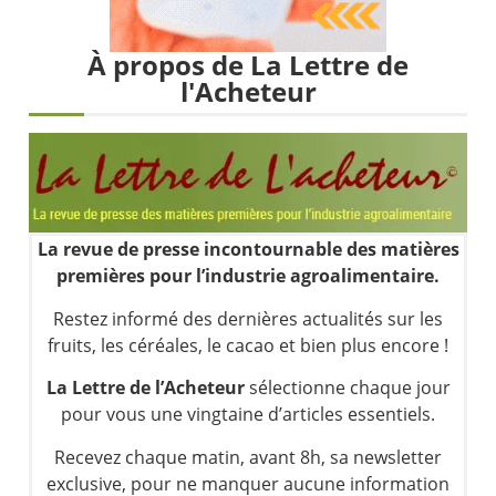
Les investisseurs y croient toujours | Point Stratégique Hebdomadaire – Éric Galiègue
Une inertie haussière qui ralentit | Antoine Quesada – Chrono CAC
À propos de La Lettre de
Pourquoi le monde entier vacille en même temps cette semaine ? | par Louis-Antoine Michelet
l'Acheteur
WTI : Explosion mais réserves au plus bas | Denis Desclos – Market Movers
La revue de presse incontournable des matières
premières pour l’industrie agroalimentaire.
Restez informé des dernières actualités sur les
fruits, les céréales, le cacao et bien plus encore !
La Lettre de l’Acheteur
sélectionne chaque jour
pour vous une vingtaine d’articles essentiels.
Recevez chaque matin, avant 8h, sa newsletter
exclusive, pour ne manquer aucune information