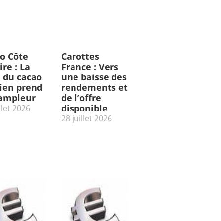
o Côte
Carottes
ire : La
France : Vers
e du cacao
une baisse des
rien prend
rendements et
’ampleur
de l’offre
disponible
llet 2026
28 juillet 2026