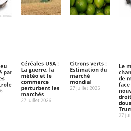
Céréales USA :
Citrons verts :
peu
Le m
La guerre, la
Estimation du
 par
chan
météo et le
marché
es
de m
commerce
mondial
trole
face
perturbent les
27 juillet 2026
nou
26
marchés
droi
27 juillet 2026
doua
Tru
27 jui