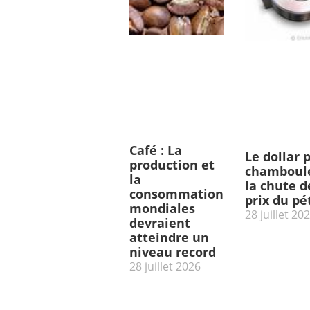
Café : La
Le dollar 
production et
chamboulé
la
la chute d
consommation
prix du pé
mondiales
28 juillet 20
devraient
atteindre un
niveau record
28 juillet 2026