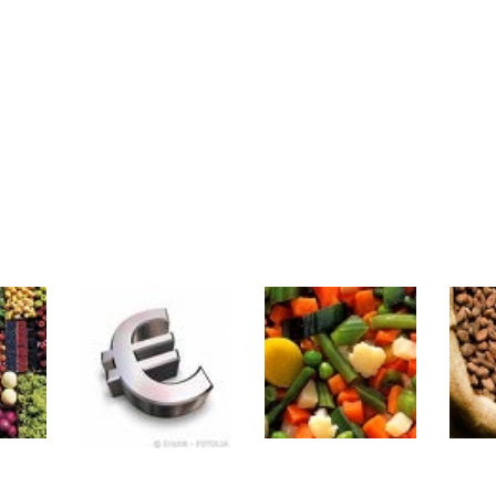
même temps cette semaine | par Louis-Antoine Michelet
rs | Point Stratégique Hebdomadaire – Éric Galiègue
 | Antoine Quesada – Chrono CAC
en même temps cette semaine ? | par Louis-Antoine Michelet
plus bas | Denis Desclos – Market Movers