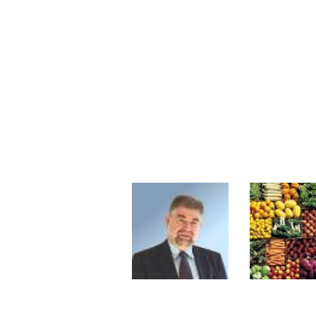
Pourquoi 6 guerres explosent en 
Les investisseurs y croient toujou
Une inertie haussière qui ralentit
Pourquoi le monde entier vacille 
WTI : Explosion mais réserves au 