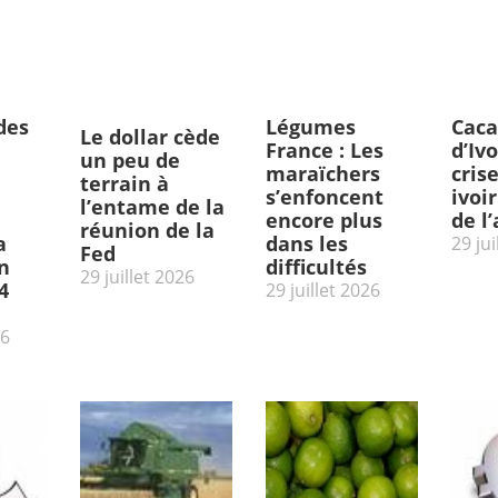
des
Légumes
Caca
Le dollar cède
France : Les
d’Ivo
un peu de
maraïchers
cris
terrain à
s’enfoncent
ivoi
l’entame de la
encore plus
de l
réunion de la
a
dans les
29 jui
Fed
n
difficultés
29 juillet 2026
4
29 juillet 2026
26