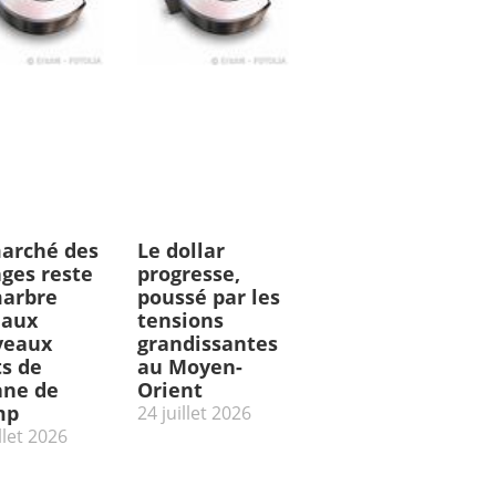
arché des
Le dollar
ges reste
progresse,
arbre
poussé par les
 aux
tensions
veaux
grandissantes
ts de
au Moyen-
ne de
Orient
mp
24 juillet 2026
llet 2026