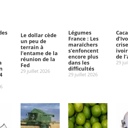
des
Légumes
Caca
Le dollar cède
France : Les
d’Ivo
un peu de
maraïchers
cris
terrain à
s’enfoncent
ivoi
l’entame de la
encore plus
de l
réunion de la
a
dans les
29 jui
Fed
n
difficultés
29 juillet 2026
4
29 juillet 2026
26