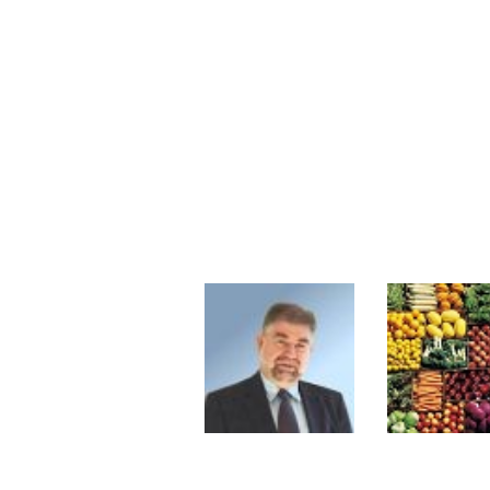
Les investisseurs y croient toujou
Une inertie haussière qui ralentit
Pourquoi le monde entier vacille 
WTI : Explosion mais réserves au 
STMICROELECTRONICS : Correction