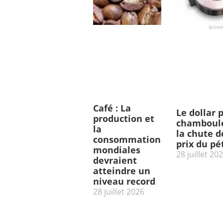
Café : La
Le dollar 
production et
chamboulé
la
la chute d
consommation
prix du pé
mondiales
28 juillet 20
devraient
atteindre un
niveau record
28 juillet 2026