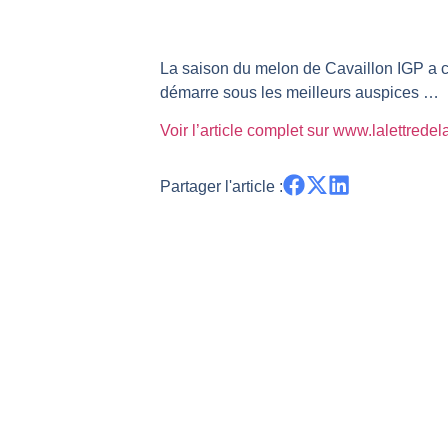
TELEPERFORMANCE : Faut-il achete
CAC 40 : Vers un nouveau record ?
La saison du melon de Cavaillon IGP a 
Christian Parisot : Les marchés à 
démarre sous les meilleurs auspices …
Bernard Prats-Desclaux : Penser le
Voir l’article complet sur www.lalettrede
S&P500 : Des records, mais toujour
NASDAQ : La tendance haussière re
Partager l'article :
FERRARI : Un parcours toujours s
SAP : Les acheteurs gardent la m
LVMH : Un rebond à confirmer | B
Le monde a changé de règles cette 
GBP/USD : Un premier ministre déjà
EUR/USD : Une réunion à priori san
Les événements de cette semaine à
La France, maillon faible de l’Eur
Pourquoi 6 guerres explosent en 