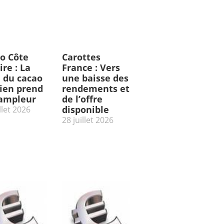
o Côte
Carottes
ire : La
France : Vers
e du cacao
une baisse des
rien prend
rendements et
’ampleur
de l’offre
disponible
llet 2026
28 juillet 2026