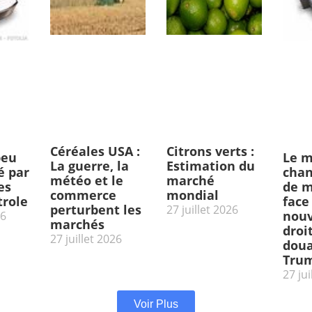
Céréales USA :
Citrons verts :
peu
Le m
La guerre, la
Estimation du
 par
chan
météo et le
marché
es
de m
commerce
mondial
trole
face
perturbent les
27 juillet 2026
nou
26
marchés
droi
27 juillet 2026
doua
Tru
27 jui
Voir Plus