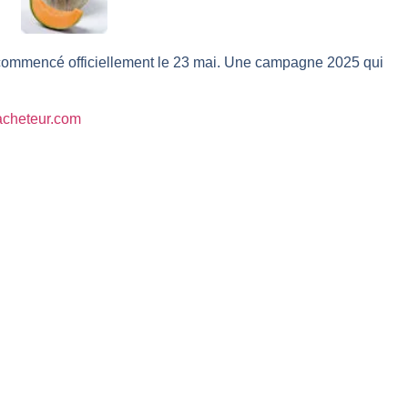
r avant les résultats ? | Daniel Cohen de Lara – Market Movers
 Analyse avant la décision de la Fed | Denis Desclos – Chrono CAC
commencé officiellement le 23 mai. Une campagne 2025 qui
l’épreuve des signaux | Interview Économique
s marchés à l’ère des ruptures | Interview Littéraire
lacheteur.com
s de la vigueur | Ludovick Bertola – Les Echos de Wall Street
ste intacte | Ludovick Bertola – Les Echos de Wall Street
ans faute | Bernard Prats-Desclaux – Market Movers
ain | Bernard Prats-Desclaux – Market Movers
ernard Prats-Desclaux – Market Movers
nuit. Personne ne vous l’a encore dit | Louis-Antoine Michelet
 sur le scelette | Philippe Lhermie – Flash Forex
s saveur | Philippe Lhermie – Flash Forex
 venir | Philippe Lhermie – Flash Forex
ope ! | Jean-Louis Cussac – Chrono CAC
même temps cette semaine | par Louis-Antoine Michelet