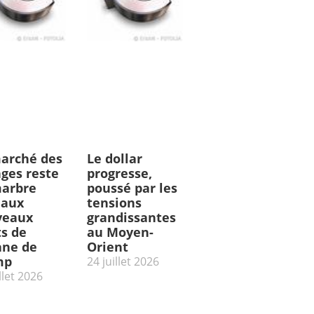
arché des
Le dollar
ges reste
progresse,
arbre
poussé par les
 aux
tensions
veaux
grandissantes
ts de
au Moyen-
ne de
Orient
mp
24 juillet 2026
llet 2026