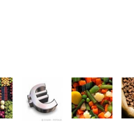
rs | Point Stratégique Hebdomadaire – Éric Galiègue
 | Antoine Quesada – Chrono CAC
en même temps cette semaine ? | par Louis-Antoine Michelet
plus bas | Denis Desclos – Market Movers
 probable | Denis Desclos – Market Movers