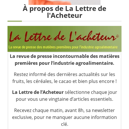
Les investisseurs y croient toujours | Point Stratégique Hebdomadaire – Éric Galiègue
À propos de La Lettre de
Une inertie haussière qui ralentit | Antoine Quesada – Chrono CAC
l'Acheteur
Pourquoi le monde entier vacille en même temps cette semaine ? | par Louis-Antoine Michelet
WTI : Explosion mais réserves au plus bas | Denis Desclos – Market Movers
La revue de presse incontournable des matières
premières pour l’industrie agroalimentaire.
Restez informé des dernières actualités sur les
fruits, les céréales, le cacao et bien plus encore !
La Lettre de l’Acheteur
sélectionne chaque jour
pour vous une vingtaine d’articles essentiels.
Recevez chaque matin, avant 8h, sa newsletter
exclusive, pour ne manquer aucune information
clé.