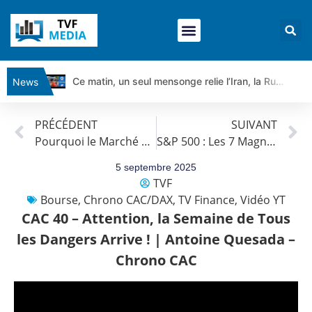
Ce matin, un seul mensonge relie l’Iran, la Russie et Trump | par Louis Antoine Michelet
News
Vente du Turbo Infini BEST CALL AIRBUS TY80V à 3,45 € (+118 %)
PRÉCÉDENT
SUIVANT
Ce que Trump, Téhéran et Pékin ne veulent pas que vous voyiez ensemble | par Louis-Antoine Michelet
Pourquoi le Marché est Attrayant Malgré l’Inquiétude ? | Point Stratégique Hebdo – Éric Galiègue
S&P 500 : Les 7 Magnifiques ne suffisent plus ! Le Momentum est-il Mort ? | David Furcajg – Across The Market
Vente du Turbo infini BEST PUT COINBASE WO83V à 0,51 € (+46 %)
Dichotomie profonde. Des marchés en hausse | Point Stratégique Hebdomadaire – Éric Galiègue
5 septembre 2025
TVF
Tout peut exploser ! | Antoine Quesada – Chrono CAC
Bourse
,
Chrono CAC/DAX
,
TV Finance
,
Vidéo YT
Gaza, Iran, Chine : la guerre mondiale vient de commencer | par Louis-Antoine Michelet
CAC 40 – Attention, la Semaine de Tous
Jean Marie Seronie :Loi agricole : vraie réforme ou simple réponse à la colère ?| Interview Éco
les Dangers Arrive ! | Antoine Quesada –
DAX40 : Poursuite de la croissance ? | Erick Sebban – Chrono DAX
Chrono CAC
CAPGEMINI : Un signal haussier avant les résultats ? | Daniel Cohen de Lara – Market Movers
REMY COINTREAU : Le rebond est-il enfin confirmé ? | Daniel Cohen de Lara – Market Movers
TELEPERFORMANCE : Faut-il acheter avant les résultats ? | Daniel Cohen de Lara – Market Movers