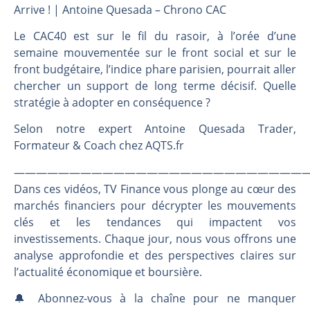
Les investisseurs y croient toujours | Point Stratégique Hebdomadaire – Éric Galiègue
Arrive ! | Antoine Quesada – Chrono CAC
Une inertie haussière qui ralentit | Antoine Quesada – Chrono CAC
Le CAC40 est sur le fil du rasoir, à l’orée d’une
Pourquoi le monde entier vacille en même temps cette semaine ? | par Louis-Antoine Michelet
semaine mouvementée sur le front social et sur le
WTI : Explosion mais réserves au plus bas | Denis Desclos – Market Movers
front budgétaire, l’indice phare parisien, pourrait aller
chercher un support de long terme décisif. Quelle
stratégie à adopter en conséquence ?
Selon notre expert Antoine Quesada Trader,
Formateur & Coach chez AQTS.fr
———————————————————————————
Dans ces vidéos, TV Finance vous plonge au cœur des
marchés financiers pour décrypter les mouvements
clés et les tendances qui impactent vos
investissements. Chaque jour, nous vous offrons une
analyse approfondie et des perspectives claires sur
l’actualité économique et boursière.
🔔 Abonnez-vous à la chaîne pour ne manquer