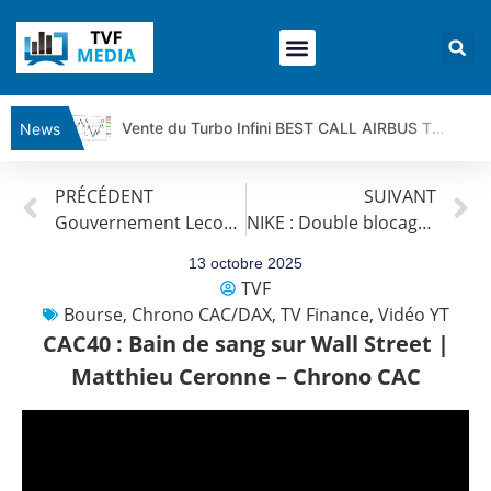
Vente du Turbo Infini BEST CALL AIRBUS TY80V à 3,45 € (+118 %)
News
Ce que Trump, Téhéran et Pékin ne veulent pas que vous voyiez ensemble | par Louis-Antoine Michelet
PRÉCÉDENT
SUIVANT
Vente du Turbo infini BEST PUT COINBASE WO83V à 0,51 € (+46 %)
Gouvernement Lecornu II, avancées à Gaza et retour de la guerre commerciale | par Roselyne Pagès
NIKE : Double blocage | Bernard Prats-Desclaux – Market Movers
Dichotomie profonde. Des marchés en hausse | Point Stratégique Hebdomadaire – Éric Galiègue
Tout peut exploser ! | Antoine Quesada – Chrono CAC
13 octobre 2025
TVF
Gaza, Iran, Chine : la guerre mondiale vient de commencer | par Louis-Antoine Michelet
Bourse
,
Chrono CAC/DAX
,
TV Finance
,
Vidéo YT
Jean Marie Seronie :Loi agricole : vraie réforme ou simple réponse à la colère ?| Interview Éco
CAC40 : Bain de sang sur Wall Street |
DAX40 : Poursuite de la croissance ? | Erick Sebban – Chrono DAX
Matthieu Ceronne – Chrono CAC
CAPGEMINI : Un signal haussier avant les résultats ? | Daniel Cohen de Lara – Market Movers
REMY COINTREAU : Le rebond est-il enfin confirmé ? | Daniel Cohen de Lara – Market Movers
TELEPERFORMANCE : Faut-il acheter avant les résultats ? | Daniel Cohen de Lara – Market Movers
CAC 40 : Vers un nouveau record ? Analyse avant la décision de la Fed | Denis Desclos – Chrono CAC