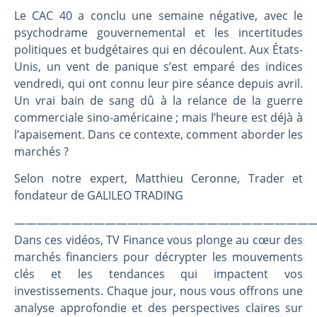
Une inertie haussière qui ralentit | Antoine Quesada – Chrono CAC
Le CAC 40 a conclu une semaine négative, avec le
Pourquoi le monde entier vacille en même temps cette semaine ? | par Louis-Antoine Michelet
psychodrame gouvernemental et les incertitudes
WTI : Explosion mais réserves au plus bas | Denis Desclos – Market Movers
politiques et budgétaires qui en découlent. Aux États-
STMICROELECTRONICS : Correction probable | Denis Desclos – Market Movers
Unis, un vent de panique s’est emparé des indices
vendredi, qui ont connu leur pire séance depuis avril.
Un vrai bain de sang dû à la relance de la guerre
commerciale sino-américaine ; mais l’heure est déjà à
l’apaisement. Dans ce contexte, comment aborder les
marchés ?
Selon notre expert, Matthieu Ceronne, Trader et
fondateur de GALILEO TRADING
———————————————————————————
Dans ces vidéos, TV Finance vous plonge au cœur des
marchés financiers pour décrypter les mouvements
clés et les tendances qui impactent vos
investissements. Chaque jour, nous vous offrons une
analyse approfondie et des perspectives claires sur