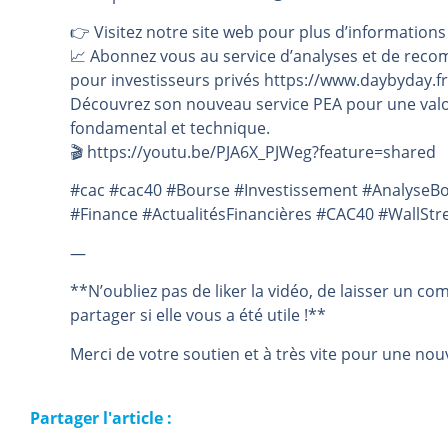
👉️ Visitez notre site web pour plus d’informations
📈 Abonnez vous au service d’analyses et de reco
pour investisseurs privés https://www.daybyday.fr
Découvrez son nouveau service PEA pour une valo
fondamental et technique.
🎬️ https://youtu.be/PJA6X_PJWeg?feature=shared
#cac #cac40 #Bourse #Investissement #AnalyseB
#Finance #ActualitésFinancières #CAC40 #WallStr
—
**N’oubliez pas de liker la vidéo, de laisser un co
partager si elle vous a été utile !**
Merci de votre soutien et à très vite pour une nouv
Partager l'article :