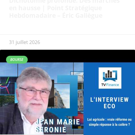
Dichotomie profonde. Des marchés
en hausse | Point Stratégique
Hebdomadaire – Éric Galiègue
31 juillet 2026
BOURSE