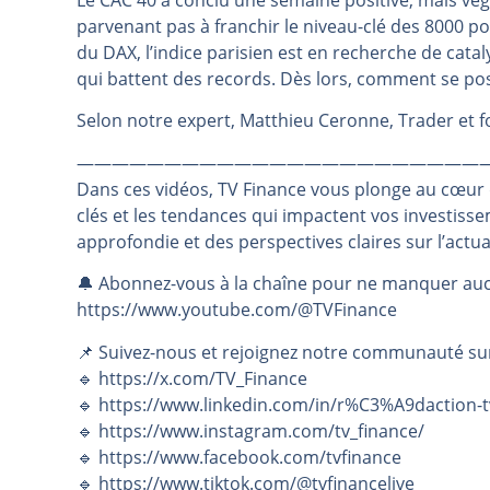
Le CAC 40 a conclu une semaine positive, mais vég
parvenant pas à franchir le niveau-clé des 8000 poi
Les investisseurs y croient toujou
du DAX, l’indice parisien est en recherche de catal
Une inertie haussière qui ralentit
qui battent des records. Dès lors, comment se pos
Pourquoi le monde entier vacille 
Selon notre expert, Matthieu Ceronne, Trader et
WTI : Explosion mais réserves au 
STMICROELECTRONICS : Correction
———————————————————————
Dans ces vidéos, TV Finance vous plonge au cœur
clés et les tendances qui impactent vos investiss
approfondie et des perspectives claires sur l’actu
🔔 Abonnez-vous à la chaîne pour ne manquer auc
https://www.youtube.com/@TVFinance
📌 Suivez-nous et rejoignez notre communauté su
🔹 https://x.com/TV_Finance
🔹 https://www.linkedin.com/in/r%C3%A9daction-t
🔹 https://www.instagram.com/tv_finance/
🔹 https://www.facebook.com/tvfinance
🔹 https://www.tiktok.com/@tvfinancelive