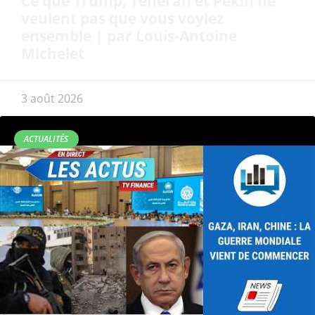
Ce que Trump, Téhéran et Pékin ne
veulent pas que vous voyiez
ensemble | par Louis-Antoine
Michelet
3 août 2026
ACTUALITÉS