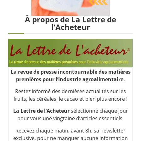
Les investisseurs y croient toujours | Point Stratégique Hebdomadaire – Éric Galiègue
Une inertie haussière qui ralentit | Antoine Quesada – Chrono CAC
À propos de La Lettre de
Pourquoi le monde entier vacille en même temps cette semaine ? | par Louis-Antoine Michelet
l'Acheteur
WTI : Explosion mais réserves au plus bas | Denis Desclos – Market Movers
La revue de presse incontournable des matières
premières pour l’industrie agroalimentaire.
Restez informé des dernières actualités sur les
fruits, les céréales, le cacao et bien plus encore !
La Lettre de l’Acheteur
sélectionne chaque jour
pour vous une vingtaine d’articles essentiels.
Recevez chaque matin, avant 8h, sa newsletter
exclusive, pour ne manquer aucune information