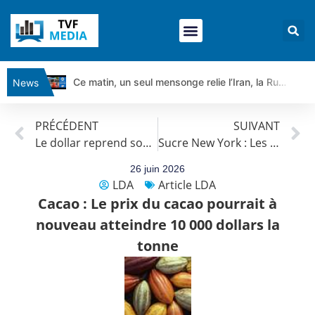
Ce matin, un seul mensonge relie l’Iran, la Russie et Trump | par Louis Antoine Michelet
News
Vente du Turbo Infini BEST CALL AIRBUS TY80V à 3,45 € (+118 %)
PRÉCÉDENT
SUIVANT
Ce que Trump, Téhéran et Pékin ne veulent pas que vous voyiez ensemble | par Louis-Antoine Michelet
Le dollar reprend son souffle, le bitcoin se replie
Sucre New York : Les cours se stabilisent au-dessus de leurs plus bas niveaux des deux derniers mois
Vente du Turbo infini BEST PUT COINBASE WO83V à 0,51 € (+46 %)
Dichotomie profonde. Des marchés en hausse | Point Stratégique Hebdomadaire – Éric Galiègue
26 juin 2026
LDA
Article LDA
Tout peut exploser ! | Antoine Quesada – Chrono CAC
Cacao : Le prix du cacao pourrait à
Gaza, Iran, Chine : la guerre mondiale vient de commencer | par Louis-Antoine Michelet
nouveau atteindre 10 000 dollars la
Jean Marie Seronie :Loi agricole : vraie réforme ou simple réponse à la colère ?| Interview Éco
tonne
DAX40 : Poursuite de la croissance ? | Erick Sebban – Chrono DAX
CAPGEMINI : Un signal haussier avant les résultats ? | Daniel Cohen de Lara – Market Movers
REMY COINTREAU : Le rebond est-il enfin confirmé ? | Daniel Cohen de Lara – Market Movers
TELEPERFORMANCE : Faut-il acheter avant les résultats ? | Daniel Cohen de Lara – Market Movers