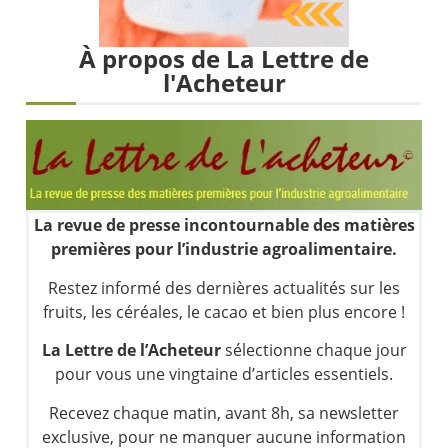
Les investisseurs y croient toujours | Point Stratégique Hebdomadaire – Éric Galiègue
Une inertie haussière qui ralentit | Antoine Quesada – Chrono CAC
À propos de La Lettre de
Pourquoi le monde entier vacille en même temps cette semaine ? | par Louis-Antoine Michelet
l'Acheteur
WTI : Explosion mais réserves au plus bas | Denis Desclos – Market Movers
La revue de presse incontournable des matières
premières pour l’industrie agroalimentaire.
Restez informé des dernières actualités sur les
fruits, les céréales, le cacao et bien plus encore !
La Lettre de l’Acheteur
sélectionne chaque jour
pour vous une vingtaine d’articles essentiels.
Recevez chaque matin, avant 8h, sa newsletter
exclusive, pour ne manquer aucune information