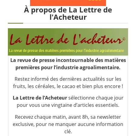
Les investisseurs y croient toujours | Point Stratégique Hebdomadaire – Éric Galiègue
À propos de La Lettre de
Une inertie haussière qui ralentit | Antoine Quesada – Chrono CAC
l'Acheteur
Pourquoi le monde entier vacille en même temps cette semaine ? | par Louis-Antoine Michelet
WTI : Explosion mais réserves au plus bas | Denis Desclos – Market Movers
La revue de presse incontournable des matières
premières pour l’industrie agroalimentaire.
Restez informé des dernières actualités sur les
fruits, les céréales, le cacao et bien plus encore !
La Lettre de l’Acheteur
sélectionne chaque jour
pour vous une vingtaine d’articles essentiels.
Recevez chaque matin, avant 8h, sa newsletter
exclusive, pour ne manquer aucune information
clé.