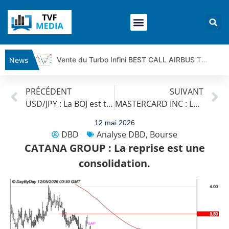
Vente du Turbo Infini BEST CALL AIRBUS TY80V à 3,45 € (+118 %)
News
Ce que Trump, Téhéran et Pékin ne veulent pas que vous voyiez ensemble | par Louis-Antoine Michelet
PRÉCÉDENT
SUIVANT
Vente du Turbo infini BEST PUT COINBASE WO83V à 0,51 € (+46 %)
USD/JPY : La BOJ est très active | Benoît Fernandez-Riou – Flash Forex
MASTERCARD INC : Les prix baissent.
Dichotomie profonde. Des marchés en hausse | Point Stratégique Hebdomadaire – Éric Galiègue
Tout peut exploser ! | Antoine Quesada – Chrono CAC
12 mai 2026
DBD
Analyse DBD
,
Bourse
Gaza, Iran, Chine : la guerre mondiale vient de commencer | par Louis-Antoine Michelet
CATANA GROUP : La reprise est une
Jean Marie Seronie :Loi agricole : vraie réforme ou simple réponse à la colère ?| Interview Éco
consolidation.
DAX40 : Poursuite de la croissance ? | Erick Sebban – Chrono DAX
CAPGEMINI : Un signal haussier avant les résultats ? | Daniel Cohen de Lara – Market Movers
REMY COINTREAU : Le rebond est-il enfin confirmé ? | Daniel Cohen de Lara – Market Movers
TELEPERFORMANCE : Faut-il acheter avant les résultats ? | Daniel Cohen de Lara – Market Movers
CAC 40 : Vers un nouveau record ? Analyse avant la décision de la Fed | Denis Desclos – Chrono CAC