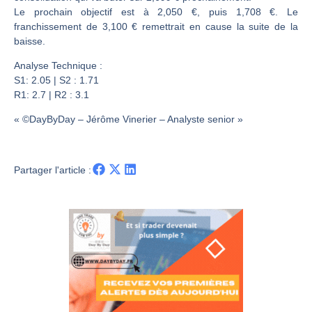
Une inertie haussière qui ralentit | Antoine Quesada – Chrono CAC
Le prochain objectif est à 2,050 €, puis 1,708 €. Le
Pourquoi le monde entier vacille en même temps cette semaine ? | par Louis-Antoine Michelet
franchissement de 3,100 € remettrait en cause la suite de la
baisse.
WTI : Explosion mais réserves au plus bas | Denis Desclos – Market Movers
STMICROELECTRONICS : Correction probable | Denis Desclos – Market Movers
Analyse Technique :
S1: 2.05 | S2 : 1.71
R1: 2.7 | R2 : 3.1
« ©DayByDay – Jérôme Vinerier – Analyste senior »
Partager l'article :