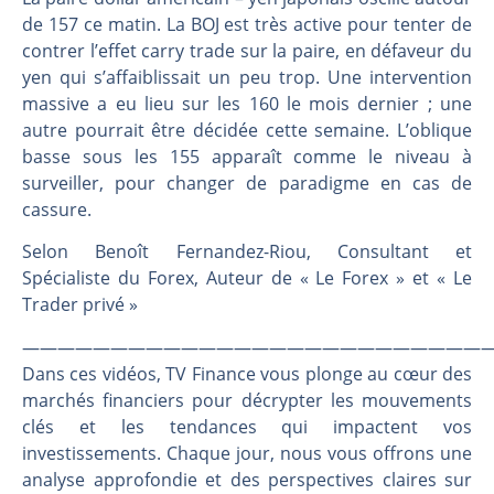
Une inertie haussière qui ralentit | Antoine Quesada – Chrono CAC
de 157 ce matin. La BOJ est très active pour tenter de
Pourquoi le monde entier vacille en même temps cette semaine ? | par Louis-Antoine Michelet
contrer l’effet carry trade sur la paire, en défaveur du
WTI : Explosion mais réserves au plus bas | Denis Desclos – Market Movers
yen qui s’affaiblissait un peu trop. Une intervention
STMICROELECTRONICS : Correction probable | Denis Desclos – Market Movers
massive a eu lieu sur les 160 le mois dernier ; une
autre pourrait être décidée cette semaine. L’oblique
basse sous les 155 apparaît comme le niveau à
surveiller, pour changer de paradigme en cas de
cassure.
Selon Benoît Fernandez-Riou, Consultant et
Spécialiste du Forex, Auteur de « Le Forex » et « Le
Trader privé »
———————————————————————————
Dans ces vidéos, TV Finance vous plonge au cœur des
marchés financiers pour décrypter les mouvements
clés et les tendances qui impactent vos
investissements. Chaque jour, nous vous offrons une
analyse approfondie et des perspectives claires sur