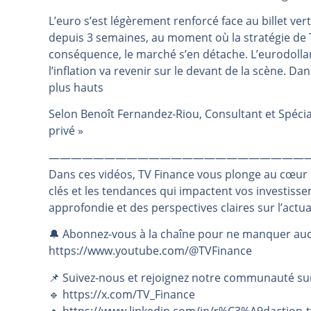
Pourquoi 6 guerres explosent en 
L’euro s’est légèrement renforcé face au billet vert
depuis 3 semaines, au moment où la stratégie de T
Les investisseurs y croient toujou
conséquence, le marché s’en détache. L’eurodolla
Une inertie haussière qui ralentit
l’inflation va revenir sur le devant de la scène. Da
Pourquoi le monde entier vacille 
plus hauts
WTI : Explosion mais réserves au 
Selon Benoît Fernandez-Riou, Consultant et Spécial
privé »
———————————————————————
Dans ces vidéos, TV Finance vous plonge au cœur
clés et les tendances qui impactent vos investiss
approfondie et des perspectives claires sur l’actu
🔔 Abonnez-vous à la chaîne pour ne manquer auc
https://www.youtube.com/@TVFinance
📌 Suivez-nous et rejoignez notre communauté su
🔹 https://x.com/TV_Finance
🔹 https://www.linkedin.com/in/r%C3%A9daction-t