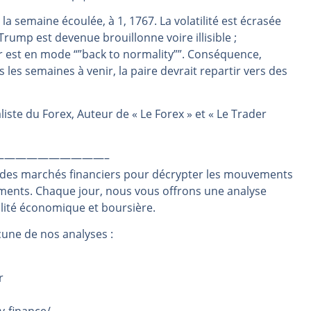
même temps cette semaine | par Louis-Antoine Michelet
 la semaine écoulée, à 1, 1767. La volatilité est écrasée
rump est devenue brouillonne voire illisible ;
rs | Point Stratégique Hebdomadaire – Éric Galiègue
r est en mode “”back to normality””. Conséquence,
 | Antoine Quesada – Chrono CAC
ns les semaines à venir, la paire devrait repartir vers des
en même temps cette semaine ? | par Louis-Antoine Michelet
plus bas | Denis Desclos – Market Movers
iste du Forex, Auteur de « Le Forex » et « Le Trader
——————————–
 des marchés financiers pour décrypter les mouvements
ements. Chaque jour, nous vous offrons une analyse
alité économique et boursière.
une de nos analyses :
r
v-finance/