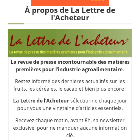
Les investisseurs y croient toujours | Point Stratégique Hebdomadaire – Éric Galiègue
À propos de La Lettre de
Une inertie haussière qui ralentit | Antoine Quesada – Chrono CAC
l'Acheteur
Pourquoi le monde entier vacille en même temps cette semaine ? | par Louis-Antoine Michelet
WTI : Explosion mais réserves au plus bas | Denis Desclos – Market Movers
La revue de presse incontournable des matières
premières pour l’industrie agroalimentaire.
Restez informé des dernières actualités sur les
fruits, les céréales, le cacao et bien plus encore !
La Lettre de l’Acheteur
sélectionne chaque jour
pour vous une vingtaine d’articles essentiels.
Recevez chaque matin, avant 8h, sa newsletter
exclusive, pour ne manquer aucune information
clé.