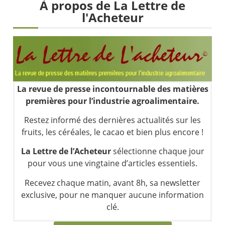
Une inertie haussière qui ralentit | Antoine Quesada – Chrono CAC
À propos de La Lettre de
l'Acheteur
Pourquoi le monde entier vacille en même temps cette semaine ? | par Louis-Antoine Michelet
WTI : Explosion mais réserves au plus bas | Denis Desclos – Market Movers
STMICROELECTRONICS : Correction probable | Denis Desclos – Market Movers
La revue de presse incontournable des matières
premières pour l’industrie agroalimentaire.
Restez informé des dernières actualités sur les
fruits, les céréales, le cacao et bien plus encore !
La Lettre de l’Acheteur
sélectionne chaque jour
pour vous une vingtaine d’articles essentiels.
Recevez chaque matin, avant 8h, sa newsletter
exclusive, pour ne manquer aucune information
clé.