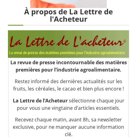
Les investisseurs y croient toujours | Point Stratégique Hebdomadaire – Éric Galiègue
À propos de La Lettre de
Une inertie haussière qui ralentit | Antoine Quesada – Chrono CAC
l'Acheteur
Pourquoi le monde entier vacille en même temps cette semaine ? | par Louis-Antoine Michelet
WTI : Explosion mais réserves au plus bas | Denis Desclos – Market Movers
La revue de presse incontournable des matières
premières pour l’industrie agroalimentaire.
Restez informé des dernières actualités sur les
fruits, les céréales, le cacao et bien plus encore !
La Lettre de l’Acheteur
sélectionne chaque jour
pour vous une vingtaine d’articles essentiels.
Recevez chaque matin, avant 8h, sa newsletter
exclusive, pour ne manquer aucune information
clé.