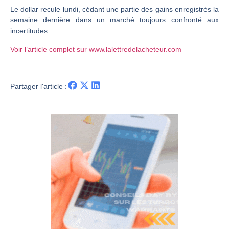
Le dollar recule lundi, cédant une partie des gains enregistrés la
CAC 40 : Vers un nouveau record ? Analyse avant la décision de la Fed | Denis Desclos – Chrono CAC
semaine dernière dans un marché toujours confronté aux
Christian Parisot : Les marchés à l’épreuve des signaux | Interview Économique
incertitudes …
Bernard Prats-Desclaux : Penser les marchés à l’ère des ruptures | Interview Littéraire
Voir l’article complet sur www.lalettredelacheteur.com
S&P500 : Des records, mais toujours de la vigueur | Ludovick Bertola – Les Echos de Wall Street
NASDAQ : La tendance haussière reste intacte | Ludovick Bertola – Les Echos de Wall Street
Partager l'article :
FERRARI : Un parcours toujours sans faute | Bernard Prats-Desclaux – Market Movers
SAP : Les acheteurs gardent la main | Bernard Prats-Desclaux – Market Movers
LVMH : Un rebond à confirmer | Bernard Prats-Desclaux – Market Movers
Le monde a changé de règles cette nuit. Personne ne vous l’a encore dit | Louis-Antoine Michelet
GBP/USD : Un premier ministre déjà sur le scelette | Philippe Lhermie – Flash Forex
EUR/USD : Une réunion à priori sans saveur | Philippe Lhermie – Flash Forex
Les événements de cette semaine à venir | Philippe Lhermie – Flash Forex
La France, maillon faible de l’Europe ! | Jean-Louis Cussac – Chrono CAC
Pourquoi 6 guerres explosent en même temps cette semaine | par Louis-Antoine Michelet