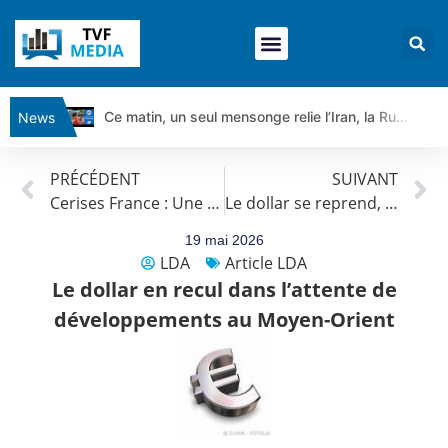
Ce matin, un seul mensonge relie l’Iran, la Russie et Trump | par Louis Antoine Michelet
News
Vente du Turbo Infini BEST CALL AIRBUS TY80V à 3,45 € (+118 %)
PRÉCÉDENT
SUIVANT
Ce que Trump, Téhéran et Pékin ne veulent pas que vous voyiez ensemble | par Louis-Antoine Michelet
Cerises France : Une production prévue au niveau de 2025
Le dollar se reprend, soutenu par l’augmentation du coût de la dette publique américaine
Vente du Turbo infini BEST PUT COINBASE WO83V à 0,51 € (+46 %)
Dichotomie profonde. Des marchés en hausse | Point Stratégique Hebdomadaire – Éric Galiègue
19 mai 2026
LDA
Article LDA
Tout peut exploser ! | Antoine Quesada – Chrono CAC
Le dollar en recul dans l’attente de
Gaza, Iran, Chine : la guerre mondiale vient de commencer | par Louis-Antoine Michelet
développements au Moyen-Orient
Jean Marie Seronie :Loi agricole : vraie réforme ou simple réponse à la colère ?| Interview Éco
DAX40 : Poursuite de la croissance ? | Erick Sebban – Chrono DAX
CAPGEMINI : Un signal haussier avant les résultats ? | Daniel Cohen de Lara – Market Movers
REMY COINTREAU : Le rebond est-il enfin confirmé ? | Daniel Cohen de Lara – Market Movers
TELEPERFORMANCE : Faut-il acheter avant les résultats ? | Daniel Cohen de Lara – Market Movers