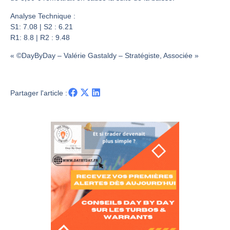
Les investisseurs y croient toujours | Point Stratégique Hebdomadaire – Éric Galiègue
Une inertie haussière qui ralentit | Antoine Quesada – Chrono CAC
Analyse Technique :
S1: 7.08 | S2 : 6.21
Pourquoi le monde entier vacille en même temps cette semaine ? | par Louis-Antoine Michelet
R1: 8.8 | R2 : 9.48
WTI : Explosion mais réserves au plus bas | Denis Desclos – Market Movers
« ©DayByDay – Valérie Gastaldy – Stratégiste, Associée »
Partager l'article :