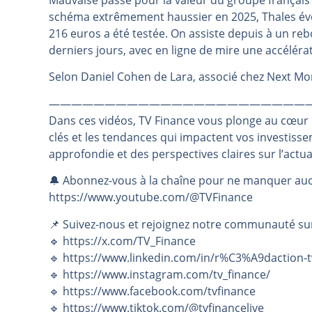
Mauvaise passe pour la valeur du groupe français 
schéma extrêmement haussier en 2025, Thales évo
Pourquoi 6 guerres explosent en 
216 euros a été testée. On assiste depuis à un r
Les investisseurs y croient toujou
derniers jours, avec en ligne de mire une accéléra
Une inertie haussière qui ralentit
Selon Daniel Cohen de Lara, associé chez Next 
Pourquoi le monde entier vacille 
WTI : Explosion mais réserves au 
———————————————————————
Dans ces vidéos, TV Finance vous plonge au cœur
clés et les tendances qui impactent vos investiss
approfondie et des perspectives claires sur l’actu
🔔 Abonnez-vous à la chaîne pour ne manquer auc
https://www.youtube.com/@TVFinance
📌 Suivez-nous et rejoignez notre communauté su
🔹 https://x.com/TV_Finance
🔹 https://www.linkedin.com/in/r%C3%A9daction-t
🔹 https://www.instagram.com/tv_finance/
🔹 https://www.facebook.com/tvfinance
🔹 https://www.tiktok.com/@tvfinancelive