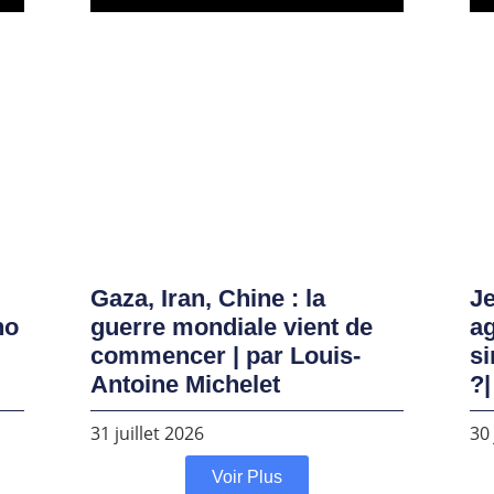
Gaza, Iran, Chine : la
Je
no
guerre mondiale vient de
ag
commencer | par Louis-
si
Antoine Michelet
?|
31 juillet 2026
30 
Voir Plus