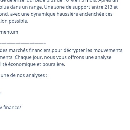
de défense, qui cède plus de 10 % en 3 mois. Après un
lue dans un range. Une zone de support entre 213 et
même temps cette semaine | par Louis-Antoine Michelet
ebond, avec une dynamique haussière enclenchée ces
rs | Point Stratégique Hebdomadaire – Éric Galiègue
tion possible.
 | Antoine Quesada – Chrono CAC
Momentum
en même temps cette semaine ? | par Louis-Antoine Michelet
plus bas | Denis Desclos – Market Movers
——————————–
 des marchés financiers pour décrypter les mouvements
ements. Chaque jour, nous vous offrons une analyse
alité économique et boursière.
une de nos analyses :
r
v-finance/