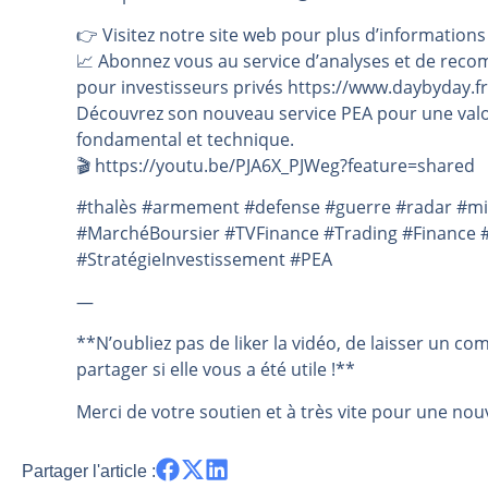
👉️ Visitez notre site web pour plus d’informations
📈 Abonnez vous au service d’analyses et de reco
pour investisseurs privés https://www.daybyday.fr
Découvrez son nouveau service PEA pour une valo
fondamental et technique.
🎬️ https://youtu.be/PJA6X_PJWeg?feature=shared
#thalès #armement #defense #guerre #radar #mis
#MarchéBoursier #TVFinance #Trading #Finance #
#StratégieInvestissement #PEA
—
**N’oubliez pas de liker la vidéo, de laisser un co
partager si elle vous a été utile !**
Merci de votre soutien et à très vite pour une nouv
Partager l'article :