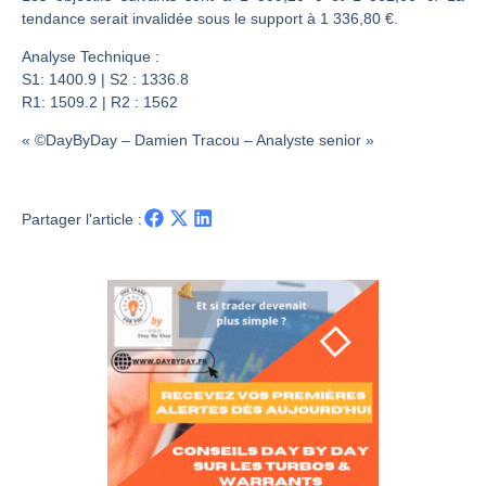
Une inertie haussière qui ralentit | Antoine Quesada – Chrono CAC
tendance serait invalidée sous le support à 1 336,80 €.
Pourquoi le monde entier vacille en même temps cette semaine ? | par Louis-Antoine Michelet
Analyse Technique :
WTI : Explosion mais réserves au plus bas | Denis Desclos – Market Movers
S1: 1400.9 | S2 : 1336.8
STMICROELECTRONICS : Correction probable | Denis Desclos – Market Movers
R1: 1509.2 | R2 : 1562
« ©DayByDay – Damien Tracou – Analyste senior »
Partager l'article :