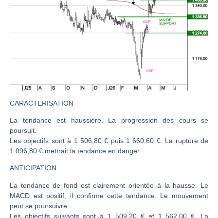
Christian Parisot : Les marchés à l’épreuve des signaux | Interview Économique
Bernard Prats-Desclaux : Penser les marchés à l’ère des ruptures | Interview Littéraire
S&P500 : Des records, mais toujours de la vigueur | Ludovick Bertola – Les Echos de Wall Street
NASDAQ : La tendance haussière reste intacte | Ludovick Bertola – Les Echos de Wall Street
FERRARI : Un parcours toujours sans faute | Bernard Prats-Desclaux – Market Movers
SAP : Les acheteurs gardent la main | Bernard Prats-Desclaux – Market Movers
LVMH : Un rebond à confirmer | Bernard Prats-Desclaux – Market Movers
CARACTERISATION
Le monde a changé de règles cette nuit. Personne ne vous l’a encore dit | Louis-Antoine Michelet
La tendance est haussière. La progression des cours se
poursuit.
GBP/USD : Un premier ministre déjà sur le scelette | Philippe Lhermie – Flash Forex
Les objectifs sont à 1 506,80 € puis 1 660,60 €. La rupture de
EUR/USD : Une réunion à priori sans saveur | Philippe Lhermie – Flash Forex
1 096,80 € mettrait la tendance en danger.
Les événements de cette semaine à venir | Philippe Lhermie – Flash Forex
ANTICIPATION
La France, maillon faible de l’Europe ! | Jean-Louis Cussac – Chrono CAC
La tendance de fond est clairement orientée à la hausse. Le
Pourquoi 6 guerres explosent en même temps cette semaine | par Louis-Antoine Michelet
MACD est positif, il confirme cette tendance. Le mouvement
Les investisseurs y croient toujours | Point Stratégique Hebdomadaire – Éric Galiègue
peut se poursuivre.
Les objectifs suivants sont à 1 509,20 € et 1 562,00 €. La