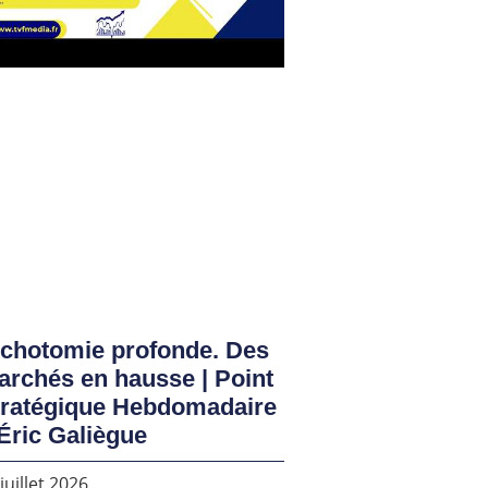
ichotomie profonde. Des
rchés en hausse | Point
tratégique Hebdomadaire
Éric Galiègue
juillet 2026