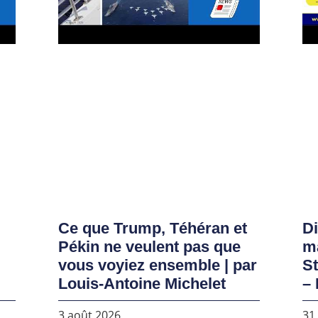
Ce que Trump, Téhéran et
D
Pékin ne veulent pas que
ma
vous voyiez ensemble | par
S
Louis-Antoine Michelet
– 
3 août 2026
31 