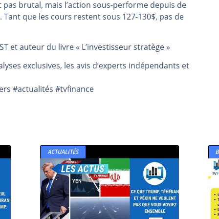
pas brutal, mais l’action sous-performe depuis de
même temps cette semaine | par Louis-Antoine Michelet
 Tant que les cours restent sous 127-130$, pas de
rs | Point Stratégique Hebdomadaire – Éric Galiègue
 | Antoine Quesada – Chrono CAC
 et auteur du livre « L’investisseur stratège »
en même temps cette semaine ? | par Louis-Antoine Michelet
lyses exclusives, les avis d’experts indépendants et
plus bas | Denis Desclos – Market Movers
s #actualités #tvfinance
ACTUALITÉS