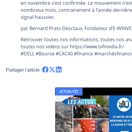
en novembre s’est confirmée. Le mouvement n’est 
Pourquoi 6 guerres explosent en 
nombreux mois, contrairement à l’année dernière.
Les investisseurs y croient toujou
signal haussier.
Une inertie haussière qui ralentit
par Bernard Prats-Desclaux, Fondateur d’E-WINVEST
Pourquoi le monde entier vacille 
Retrouver toutes nos informations, toutes nos ana
WTI : Explosion mais réserves au 
toutes nos vidéos sur https://www.tvfmedia.fr/​​​​​​​​​​​
#DELL #Bourse #CAC40 #finance #marchésfinancier
Partager l'article :
ACTUALITÉS