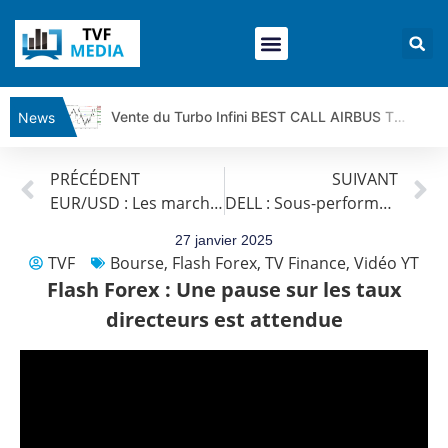
Vente du Turbo Infini BEST CALL AIRBUS TY80V à 3,45 € (+118 %)
News
Ce que Trump, Téhéran et Pékin ne veulent pas que vous voyiez ensemble | par Louis-Antoine Michelet
PRÉCÉDENT
SUIVANT
Vente du Turbo infini BEST PUT COINBASE WO83V à 0,51 € (+46 %)
EUR/USD : Les marchés sont focalisés sur Trump
DELL : Sous-performance
Dichotomie profonde. Des marchés en hausse | Point Stratégique Hebdomadaire – Éric Galiègue
Tout peut exploser ! | Antoine Quesada – Chrono CAC
27 janvier 2025
TVF
Bourse
,
Flash Forex
,
TV Finance
,
Vidéo YT
Gaza, Iran, Chine : la guerre mondiale vient de commencer | par Louis-Antoine Michelet
Flash Forex : Une pause sur les taux
Jean Marie Seronie :Loi agricole : vraie réforme ou simple réponse à la colère ?| Interview Éco
directeurs est attendue
DAX40 : Poursuite de la croissance ? | Erick Sebban – Chrono DAX
CAPGEMINI : Un signal haussier avant les résultats ? | Daniel Cohen de Lara – Market Movers
REMY COINTREAU : Le rebond est-il enfin confirmé ? | Daniel Cohen de Lara – Market Movers
TELEPERFORMANCE : Faut-il acheter avant les résultats ? | Daniel Cohen de Lara – Market Movers
CAC 40 : Vers un nouveau record ? Analyse avant la décision de la Fed | Denis Desclos – Chrono CAC