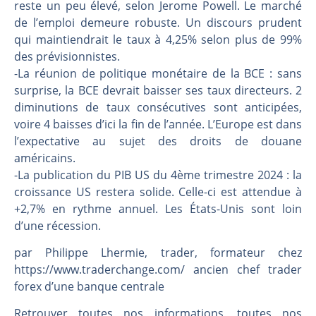
Une inertie haussière qui ralentit | Antoine Quesada – Chrono CAC
reste un peu élevé, selon Jerome Powell. Le marché
de l’emploi demeure robuste. Un discours prudent
Pourquoi le monde entier vacille en même temps cette semaine ? | par Louis-Antoine Michelet
qui maintiendrait le taux à 4,25% selon plus de 99%
WTI : Explosion mais réserves au plus bas | Denis Desclos – Market Movers
des prévisionnistes.
STMICROELECTRONICS : Correction probable | Denis Desclos – Market Movers
-La réunion de politique monétaire de la BCE : sans
surprise, la BCE devrait baisser ses taux directeurs. 2
diminutions de taux consécutives sont anticipées,
voire 4 baisses d’ici la fin de l’année. L’Europe est dans
l’expectative au sujet des droits de douane
américains.
-La publication du PIB US du 4ème trimestre 2024 : la
croissance US restera solide. Celle-ci est attendue à
+2,7% en rythme annuel. Les États-Unis sont loin
d’une récession.
par Philippe Lhermie, trader, formateur chez
https://www.traderchange.com/ ancien chef trader
forex d’une banque centrale
Retrouver toutes nos informations, toutes nos