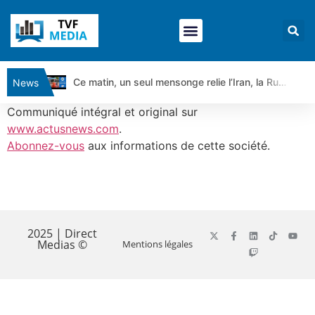
Ce matin, un seul mensonge relie l’Iran, la Russie et Trump | par Louis Antoine Michelet
News
Vente du Turbo Infini BEST CALL AIRBUS TY80V à 3,45 € (+118 %)
Communiqué intégral et original sur
Ce que Trump, Téhéran et Pékin ne veulent pas que vous voyiez ensemble | par Louis-Antoine Michelet
www.actusnews.com
.
Abonnez-vous
aux informations de cette société.
Vente du Turbo infini BEST PUT COINBASE WO83V à 0,51 € (+46 %)
Dichotomie profonde. Des marchés en hausse | Point Stratégique Hebdomadaire – Éric Galiègue
Tout peut exploser ! | Antoine Quesada – Chrono CAC
​
Gaza, Iran, Chine : la guerre mondiale vient de commencer | par Louis-Antoine Michelet
Jean Marie Seronie :Loi agricole : vraie réforme ou simple réponse à la colère ?| Interview Éco
2025 | Direct
Medias ©
Mentions légales
DAX40 : Poursuite de la croissance ? | Erick Sebban – Chrono DAX
CAPGEMINI : Un signal haussier avant les résultats ? | Daniel Cohen de Lara – Market Movers
REMY COINTREAU : Le rebond est-il enfin confirmé ? | Daniel Cohen de Lara – Market Movers
TELEPERFORMANCE : Faut-il acheter avant les résultats ? | Daniel Cohen de Lara – Market Movers