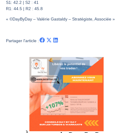
Les investisseurs y croient toujours | Point Stratégique Hebdomadaire – Éric Galiègue
S1: 42.2 | S2 : 41
R1: 44.5 | R2 : 45.8
Une inertie haussière qui ralentit | Antoine Quesada – Chrono CAC
Pourquoi le monde entier vacille en même temps cette semaine ? | par Louis-Antoine Michelet
« ©DayByDay – Valérie Gastaldy – Stratégiste, Associée »
WTI : Explosion mais réserves au plus bas | Denis Desclos – Market Movers
Partager l'article :