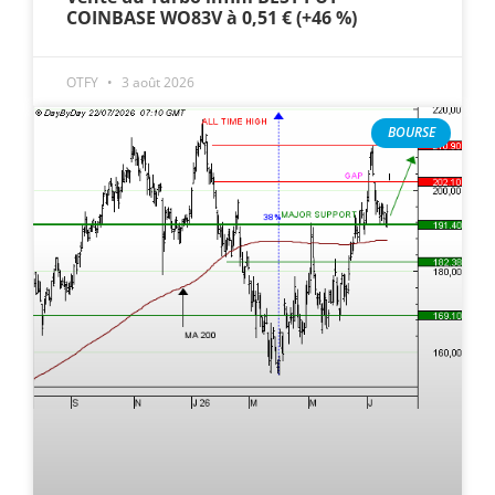
COINBASE WO83V à 0,51 € (+46 %)
OTFY
3 août 2026
BOURSE